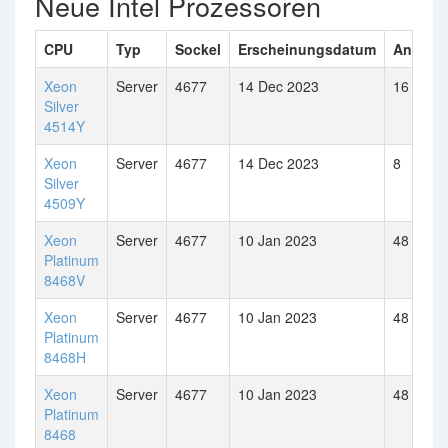
Neue Intel Prozessoren
CPU
Typ
Sockel
Erscheinungsdatum
Anzahl 
Xeon
Server
4677
14 Dec 2023
16
Silver
4514Y
Xeon
Server
4677
14 Dec 2023
8
Silver
4509Y
Xeon
Server
4677
10 Jan 2023
48
Platinum
8468V
Xeon
Server
4677
10 Jan 2023
48
Platinum
8468H
Xeon
Server
4677
10 Jan 2023
48
Platinum
8468