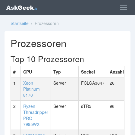
Startseite
/ Prozessoren
Prozessoren
Top 10 Prozessoren
#
CPU
Typ
Sockel
Anzahl Kern
1
Xeon
Server
FCLGA3647
26
Platinum
8170
2
Ryzen
Server
sTR5
96
Threadripper
PRO
7995WX