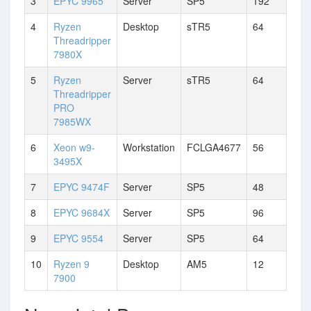
3
EPYC 9965
Server
SP5
192
4
Ryzen
Desktop
sTR5
64
Threadripper
7980X
5
Ryzen
Server
sTR5
64
Threadripper
PRO
7985WX
6
Xeon w9-
Workstation
FCLGA4677
56
3495X
7
EPYC 9474F
Server
SP5
48
8
EPYC 9684X
Server
SP5
96
9
EPYC 9554
Server
SP5
64
10
Ryzen 9
Desktop
AM5
12
7900