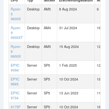
CPU
Typ
Sockel
Erscheinungsdatum
Anzahl
Ryzen
Desktop
AM5
8 Aug 2024
6
5
9600X
Ryzen
Desktop
AM4
31 Jul 2024
16
9
5900XT
Ryzen
Desktop
AM5
15 Aug 2024
12
9
9900X
EPYC
Server
SP5
1 Feb 2025
128
9V94
EPYC
Server
SP5
10 Oct 2024
192
9965
EPYC
Server
SP5
13 Jun 2023
112
9734
9175F
Server
SP5
10 Oct 2024
16