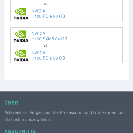
vs
NVIDIA
H100 PCIe 80 GB
NVIDIA
H100 SXM5 64 GB
vs
NVIDIA
H100 PCIe 96 GB
ÜBER
AskGeek.io - Vergleichen Sie Prozessoren und Grafikkarten, um
die besten auszuwählen.
ABSCHNITTE