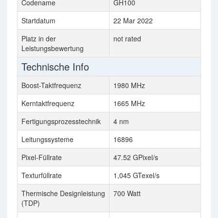
Codename
GH100
Startdatum
22 Mar 2022
Platz in der
not rated
Leistungsbewertung
Technische Info
Boost-Taktfrequenz
1980 MHz
Kerntaktfrequenz
1665 MHz
Fertigungsprozesstechnik
4 nm
Leitungssysteme
16896
Pixel-Füllrate
47.52 GPixel/s
Texturfüllrate
1,045 GTexel/s
Thermische Designleistung
700 Watt
(TDP)