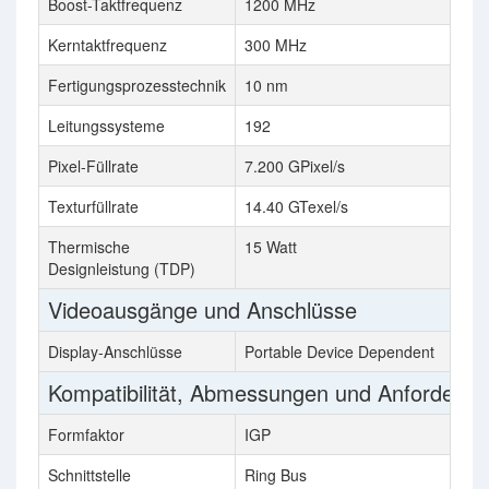
Boost-Taktfrequenz
1200 MHz
Kerntaktfrequenz
300 MHz
Fertigungsprozesstechnik
10 nm
Leitungssysteme
192
Pixel-Füllrate
7.200 GPixel/s
Texturfüllrate
14.40 GTexel/s
Thermische
15 Watt
Designleistung (TDP)
Videoausgänge und Anschlüsse
Display-Anschlüsse
Portable Device Dependent
Kompatibilität, Abmessungen und Anforderu
Formfaktor
IGP
Schnittstelle
Ring Bus