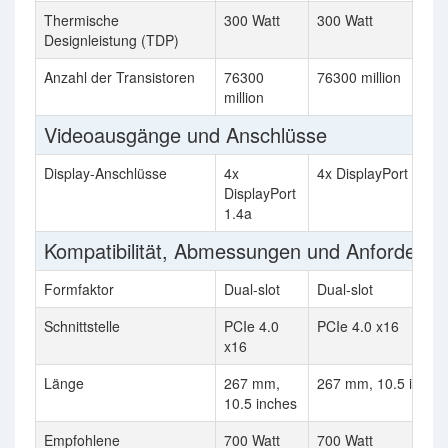
Thermische
300 Watt
300 Watt
Designleistung (TDP)
Anzahl der Transistoren
76300
76300 million
million
Videoausgänge und Anschlüsse
Display-Anschlüsse
4x
4x DisplayPort 1.4a
DisplayPort
1.4a
Kompatibilität, Abmessungen und Anforderu
Formfaktor
Dual-slot
Dual-slot
Schnittstelle
PCIe 4.0
PCIe 4.0 x16
x16
Länge
267 mm,
267 mm, 10.5 inche
10.5 inches
Empfohlene
700 Watt
700 Watt