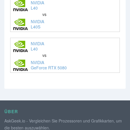
NVIDIA
L40
vs
NVIDIA
L40S
NVIDIA
L40
vs
NVIDIA
GeForce RTX 5080
ÜBER
AskGeek.io - Vergleichen Sie Prozessoren und Grafikkarten, um
die besten auszuwählen.