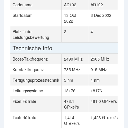
Codename
AD102
AD102
Startdatum
13 Oct
3 Dec 2022
2022
Platz in der
2
4
Leistungsbewertung
Technische Info
Boost-Taktfrequenz
2490 MHz
2505 MHz
Kerntaktfrequenz
735 MHz
915 MHz
Fertigungsprozesstechnik
5 nm
4 nm
Leitungssysteme
18176
18176
Pixel-Füllrate
478.1
481.0 GPixel/s
GPixel/s
Texturfüllrate
1,414
1,423 GTexel/s
GTexel/s