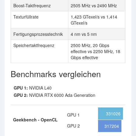
Boost-Taktfrequenz
2505 MHz vs 2490 MHz
Texturfüllrate
1,423 GTexel/s vs 1,414
GTexel/s
Fertigungsprozesstechnik
4 nm vs 5 nm
Speichertaktfrequenz
2500 MHz, 20 Gbps
effective vs 2250 MHz, 18
Gbps effective
Benchmarks vergleichen
GPU 1:
NVIDIA L40
GPU 2:
NVIDIA RTX 6000 Ada Generation
331026
GPU 1
Geekbench - OpenCL
GPU 2
317204