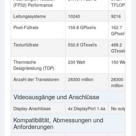
(FP32) Performance
TFLOPS
Leitungssysteme
10240
9216
Pixel-Füllrate
159.8 GPixel/s
162.7
GPixel/s
Texturfüllrate
532.8 GTexel/s
488.2
GTexel/s
Thermische
230 Watt
150 Watt
Designleistung (TDP)
Anzahl der Transistoren
28300 million
28300
million
Videoausgänge und Anschlüsse
Display-Anschlüsse
4x DisplayPort 1.4a
No outputs
Kompatibilität, Abmessungen und
Anforderungen