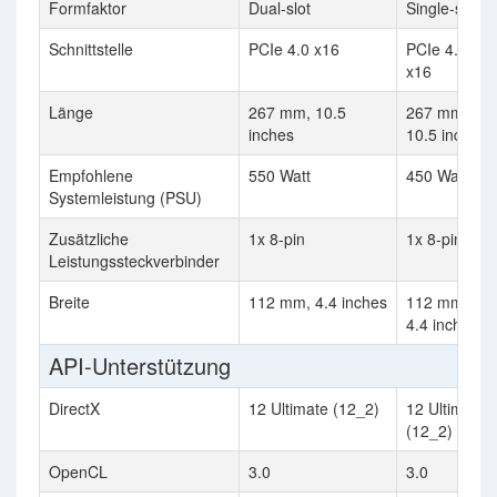
Formfaktor
Dual-slot
Single-slot
Schnittstelle
PCIe 4.0 x16
PCIe 4.0
x16
Länge
267 mm, 10.5
267 mm,
inches
10.5 inches
Empfohlene
550 Watt
450 Watt
Systemleistung (PSU)
Zusätzliche
1x 8-pin
1x 8-pin
Leistungssteckverbinder
Breite
112 mm, 4.4 inches
112 mm,
4.4 inches
API-Unterstützung
DirectX
12 Ultimate (12_2)
12 Ultimate
(12_2)
OpenCL
3.0
3.0