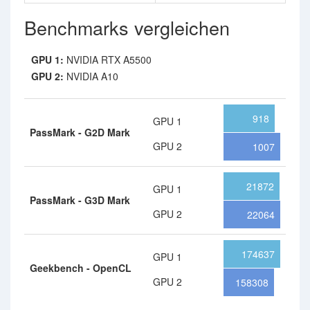
Benchmarks vergleichen
GPU 1:
NVIDIA RTX A5500
GPU 2:
NVIDIA A10
918
GPU 1
PassMark - G2D Mark
GPU 2
1007
21872
GPU 1
PassMark - G3D Mark
GPU 2
22064
174637
GPU 1
Geekbench - OpenCL
GPU 2
158308