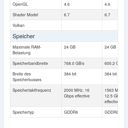
OpenGL
4.6
4.6
Shader Model
6.7
6.7
Vulkan
Speicher
Maximale RAM-
24 GB
24 GB
Belastung
Speicherbandbreite
768.0 GB/s
600.2 GB/s
Breite des
384 bit
384 bit
Speicherbusses
Speichertaktfrequenz
2000 MHz, 16
1563 MHz,
Gbps effective
12.5 Gbps
effective
Speichertyp
GDDR6
GDDR6