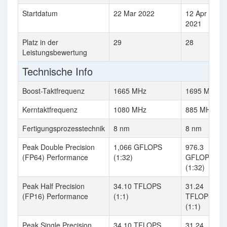
Startdatum
22 Mar 2022
12 Apr
2021
Platz in der
29
28
Leistungsbewertung
Technische Info
Boost-Taktfrequenz
1665 MHz
1695 MHz
Kerntaktfrequenz
1080 MHz
885 MHz
Fertigungsprozesstechnik
8 nm
8 nm
Peak Double Precision
1,066 GFLOPS
976.3
(FP64) Performance
(1:32)
GFLOPS
(1:32)
Peak Half Precision
34.10 TFLOPS
31.24
(FP16) Performance
(1:1)
TFLOPS
(1:1)
Peak Single Precision
34.10 TFLOPS
31.24