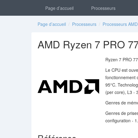
Page d’accueil
Processeurs
Page d’accueil
/
Processeurs
/
Processeurs AMD
AMD Ryzen 7 PRO 774
Ryzen 7 PRO 774
Le CPU est ouver
fonctionnement 
95°C. Technologi
(per core), L3 -
Genres de mémo
Genres de prise
configuration - 
Référence