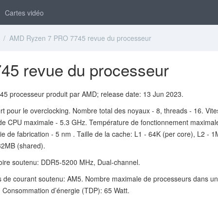
Cartes vidéo
/ AMD Ryzen 7 PRO 7745 revue du processeur
5 revue du processeur
5 processeur produit par AMD; release date: 13 Jun 2023.
t pour le overclocking. Nombre total des noyaux - 8, threads - 16. Vit
de CPU maximale - 5.3 GHz. Température de fonctionnement maximale
e de fabrication - 5 nm . Taille de la cache: L1 - 64K (per core), L2 - 
 32MB (shared).
ire soutenu: DDR5-5200 MHz, Dual-channel.
s de courant soutenu: AM5. Nombre maximale de processeurs dans u
1. Consommation d’énergie (TDP): 65 Watt.