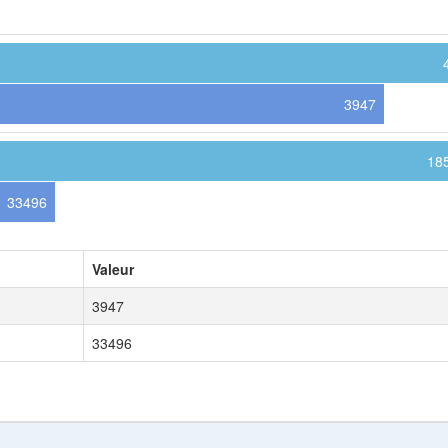
3947
18
33496
Valeur
3947
33496