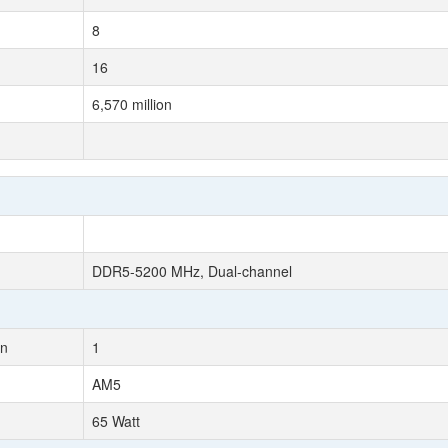
8
16
6,570 million
DDR5-5200 MHz, Dual-channel
on
1
AM5
65 Watt