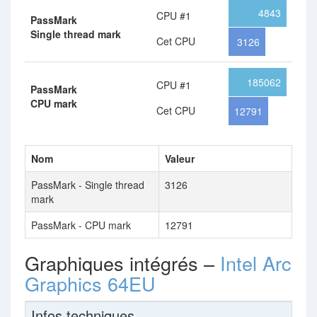
4843
CPU #1
PassMark
Single thread mark
Cet CPU
3126
185062
CPU #1
PassMark
CPU mark
Cet CPU
12791
Nom
Valeur
PassMark - Single thread
3126
mark
PassMark - CPU mark
12791
Graphiques intégrés –
Intel Arc
Graphics 64EU
Infos techniques