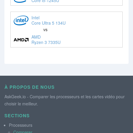
Core i5-1245U
Intel
Core Ultra 5 134U
vs
AMD
Ryzen 3 7335U
À PROPOS DE NOUS
AskGeek.io - Comparer les processeurs et les cartes vidéo pour
choisir le meilleur.
SECTIONS
Processeurs
Comparer