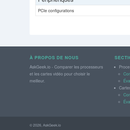
PCIe configurations
À PROPOS DE NOUS
SECTI
AskGeek.io - Comparer les processeurs
Proce
et les cartes vidéo pour choisir le
Co
meilleur.
Éva
Carte
Co
Éva
© 2026, AskGeek.io