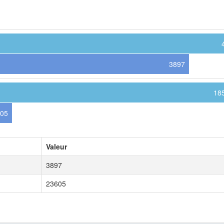
3897
18
05
Valeur
3897
23605