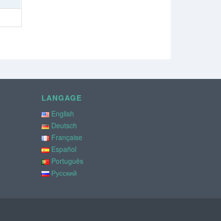
LANGAGE
English
Deutsch
Française
Español
Português
Русский