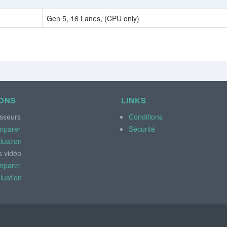
Gen 5, 16 Lanes, (CPU only)
ONS
LINKS
sseurs
Conditions
mparer
Sécurité
luation
s vidéo
mparer
luation