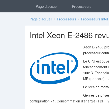
Page d’accueil
Processeurs
Page d’accueil
/
Processeurs
/
Processeurs Intel
Intel Xeon E-2486 rev
Xeon E-2486 proc
processeur coût
Le CPU est ouver
fonctionnement 
100°C. Technologi
MB (per core), L
Genres de mémo
Genres de prise
configuration - 1. Consommation d’énergie (TDP): 