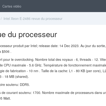
Cartes vidéo
/ Intel Xeon E-2486 revue du processeur
ue du processeur
esseur produit par Intel; release date: 14 Dec 2023. Au jour du sortie,
a $506 .
t pour le overclocking. Nombre total des noyaux - 6, threads - 12. Vit
de CPU maximale - 5.6 GHz. Température de fonctionnement maximale
e de fabrication - 10 nm . Taille de la cache: L1 - 80 KB (per core), L2
3 - 18 MB (shared).
ire soutenu: DDR5.
s de courant soutenu: 1700. Nombre maximale de processeurs dans u
95 Watt.