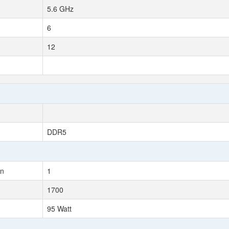
5.6 GHz
6
12
DDR5
on
1
1700
95 Watt