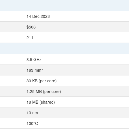
14 Dec 2023
$506
211
3.5 GHz
163 mm²
80 KB (per core)
1.25 MB (per core)
18 MB (shared)
10 nm
100°C