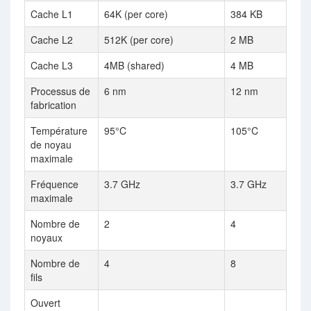
Cache L1
64K (per core)
384 KB
Cache L2
512K (per core)
2 MB
Cache L3
4MB (shared)
4 MB
Processus de
6 nm
12 nm
fabrication
Température
95°C
105°C
de noyau
maximale
Fréquence
3.7 GHz
3.7 GHz
maximale
Nombre de
2
4
noyaux
Nombre de
4
8
fils
Ouvert