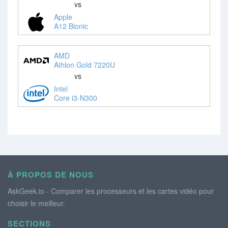
vs
Apple
A12 Bionic
AMD
Athlon Gold 7220U
vs
Intel
Core i3-N300
À PROPOS DE NOUS
AskGeek.io - Comparer les processeurs et les cartes vidéo pour
choisir le meilleur.
SECTIONS