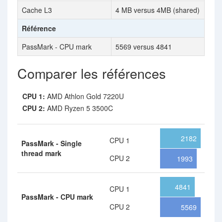
Cache L3
4 MB versus 4MB (shared)
Référence
PassMark - CPU mark
5569 versus 4841
Comparer les références
CPU 1:
AMD Athlon Gold 7220U
CPU 2:
AMD Ryzen 5 3500C
2182
CPU 1
PassMark - Single
thread mark
CPU 2
1993
4841
CPU 1
PassMark - CPU mark
CPU 2
5569