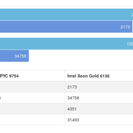
2173
13
34758
PYC 9754
Intel Xeon Gold 6136
2173
5
34758
4351
31493