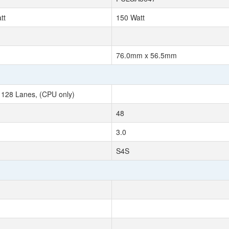
tt
150 Watt
76.0mm x 56.5mm
 128 Lanes, (CPU only)
48
3.0
S4S