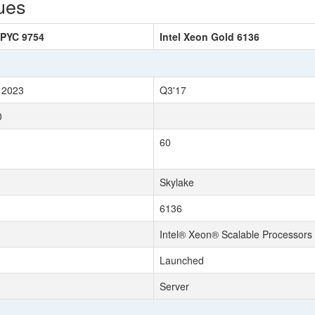
ues
PYC 9754
Intel Xeon Gold 6136
 2023
Q3'17
0
60
Skylake
6136
Intel® Xeon® Scalable Processors
Launched
Server