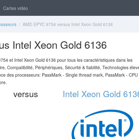
Cartes vidéo
cesseurs
/ AMD EPYC 9754 versus Intel Xeon Gold 6136
s Intel Xeon Gold 6136
4 et Intel Xeon Gold 6136 pour tous les caractéristiques dans les
, Compatibilité, Périphériques, Sécurité & fiabilité, Technologies élev
mance des processeurs: PassMark - Single thread mark, PassMark - CPU
ore.
versus
Intel Xeon Gold 613