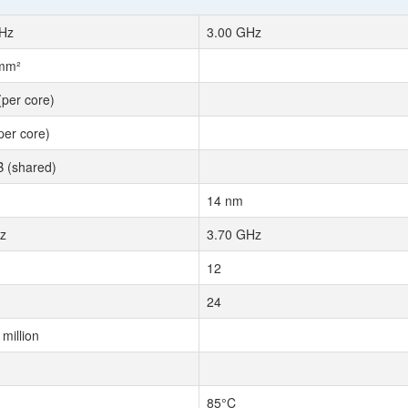
Hz
3.00 GHz
 mm²
(per core)
per core)
 (shared)
14 nm
z
3.70 GHz
12
24
million
85°C