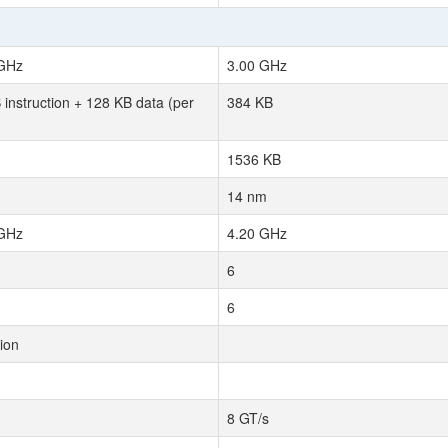
 GHz
3.00 GHz
 instruction + 128 KB data (per
384 KB
1536 KB
14 nm
 GHz
4.20 GHz
6
6
lion
8 GT/s