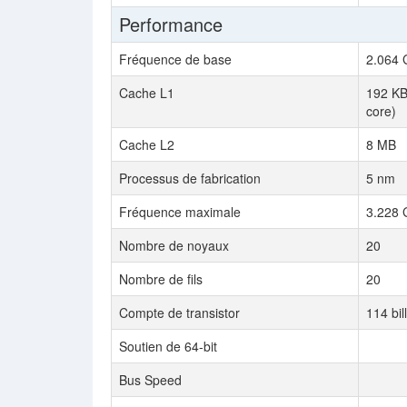
Performance
Fréquence de base
2.064
Cache L1
192 KB
core)
Cache L2
8 MB
Processus de fabrication
5 nm
Fréquence maximale
3.228
Nombre de noyaux
20
Nombre de fils
20
Compte de transistor
114 bil
Soutien de 64-bit
Bus Speed