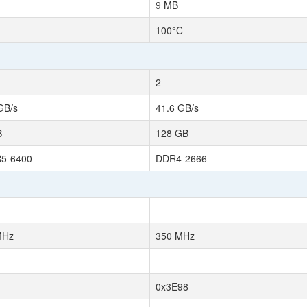
9 MB
100°C
2
GB/s
41.6 GB/s
B
128 GB
5-6400
DDR4-2666
MHz
350 MHz
0x3E98