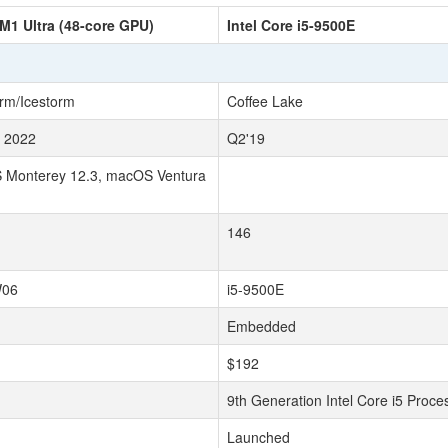
M1 Ultra (48-core GPU)
Intel Core i5-9500E
orm/Icestorm
Coffee Lake
 2022
Q2'19
Monterey 12.3, macOS Ventura
146
06
i5-9500E
Embedded
$192
9th Generation Intel Core i5 Proce
Launched