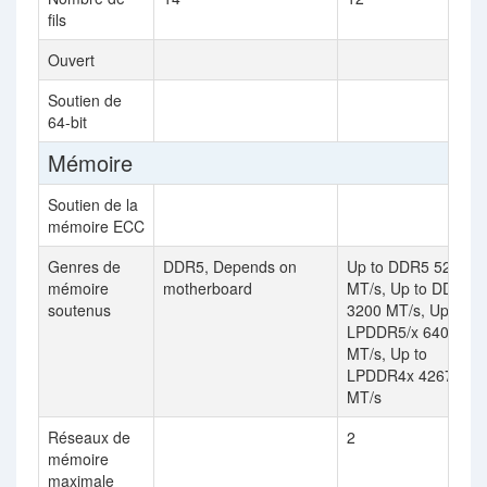
fils
Ouvert
Soutien de
64-bit
Mémoire
Soutien de la
mémoire ECC
Genres de
DDR5, Depends on
Up to DDR5 5200
mémoire
motherboard
MT/s, Up to DDR4
soutenus
3200 MT/s, Up to
LPDDR5/x 6400
MT/s, Up to
LPDDR4x 4267
MT/s
Réseaux de
2
mémoire
maximale