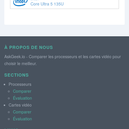
Core Ultra 5 135U
À PROPOS DE NOUS
AskGeek.io - Comparer les processeurs et les cartes vidéo pour
choisir le meilleur.
SECTIONS
Processeurs
Comparer
Évaluation
Cartes vidéo
Comparer
Évaluation