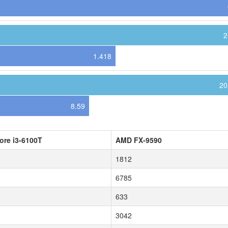
2
1.418
20
8.59
Core i3-6100T
AMD FX-9590
1812
6785
633
3042