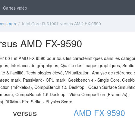
Cartes vidéo
cesseurs
/ Intel Core i3-6100T versus AMD FX-9590
versus AMD FX-9590
-6100T et AMD FX-9590 pour tous les caractéristiques dans les catégo
ques, Interfaces de graphiques, Qualité des images graphiques, Souti
té & fiabilité, Technologies élevé, Virtualization. Analyse de référence 
thread mark, PassMark - CPU mark, Geekbench 4 - Single Core, Geek
ction (mPixels/s), CompuBench 1.5 Desktop - Ocean Surface Simulati
mes/s), CompuBench 1.5 Desktop - Video Composition (Frames/s),
, 3DMark Fire Strike - Physics Score.
versus
AMD FX-9590