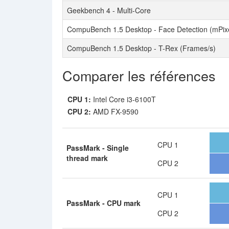
Geekbench 4 - Multi-Core
CompuBench 1.5 Desktop - Face Detection (mPixe
CompuBench 1.5 Desktop - T-Rex (Frames/s)
Comparer les références
CPU 1:
Intel Core i3-6100T
CPU 2:
AMD FX-9590
CPU 1
PassMark - Single
thread mark
CPU 2
CPU 1
PassMark - CPU mark
CPU 2