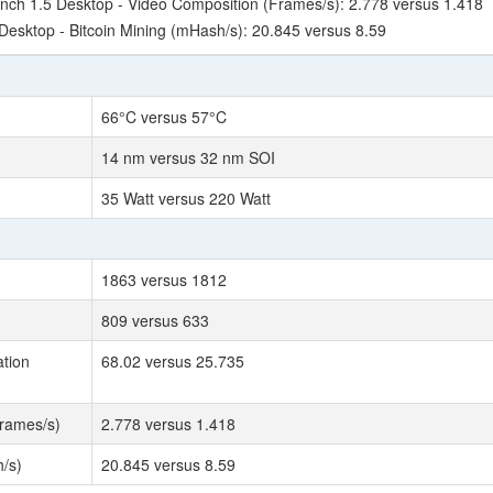
ch 1.5 Desktop - Video Composition (Frames/s): 2.778 versus 1.418
esktop - Bitcoin Mining (mHash/s): 20.845 versus 8.59
66°C versus 57°C
14 nm versus 32 nm SOI
35 Watt versus 220 Watt
1863 versus 1812
809 versus 633
tion
68.02 versus 25.735
rames/s)
2.778 versus 1.418
/s)
20.845 versus 8.59