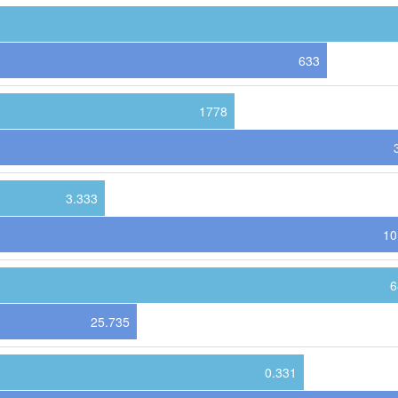
633
1778
3.333
10
6
25.735
0.331