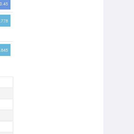
0.45
.778
.845