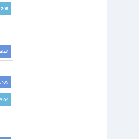
809
3042
.765
8.02