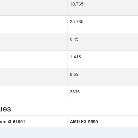
10.765
25.735
0.45
1.418
8.59
3336
ues
Core i3-6100T
AMD FX-9590