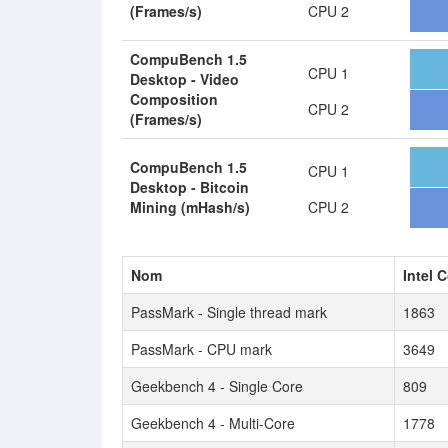
(Frames/s)
CPU 2
CompuBench 1.5
CPU 1
Desktop - Video
Composition
CPU 2
(Frames/s)
CompuBench 1.5
CPU 1
Desktop - Bitcoin
Mining (mHash/s)
CPU 2
Nom
Intel 
PassMark - Single thread mark
1863
PassMark - CPU mark
3649
Geekbench 4 - Single Core
809
Geekbench 4 - Multi-Core
1778