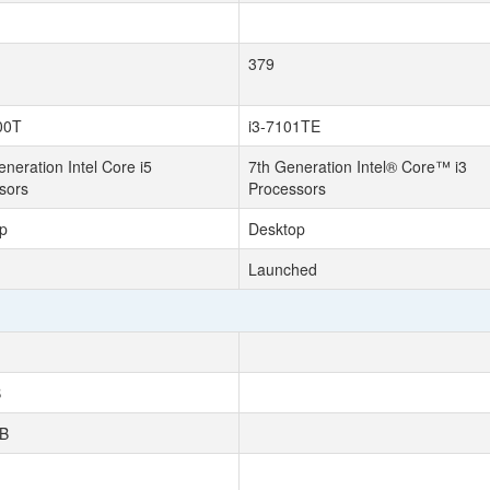
379
00T
i3-7101TE
neration Intel Core i5
7th Generation Intel® Core™ i3
sors
Processors
p
Desktop
Launched
B
MB