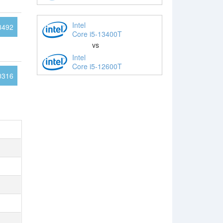
Intel
3492
Core i5-13400T
vs
Intel
Core i5-12600T
0316