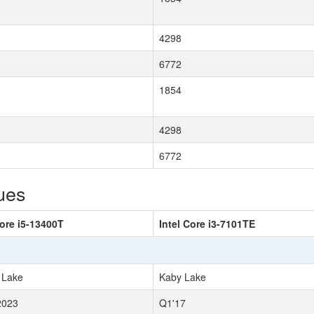
4298
6772
1854
4298
6772
ues
Core i5-13400T
Intel Core i3-7101TE
 Lake
Kaby Lake
2023
Q1'17