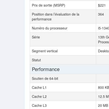
Prix de sortie (MSRP)
$221
Position dans l’évaluation de la
364
performance
Numéro du processeur
i5-134
Série
13th Ge
Proces
Segment vertical
Deskto
Statut
Performance
Soutien de 64-bit
Cache L1
800 K
Cache L2
12.5 
Cache L3
20 MB