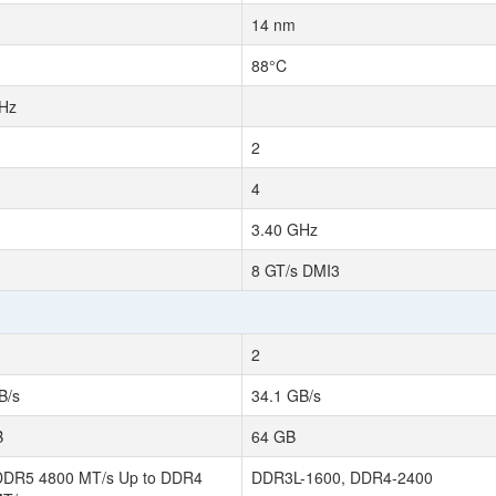
14 nm
88°C
Hz
2
4
3.40 GHz
8 GT/s DMI3
2
B/s
34.1 GB/s
B
64 GB
DDR5 4800 MT/s Up to DDR4
DDR3L-1600, DDR4-2400