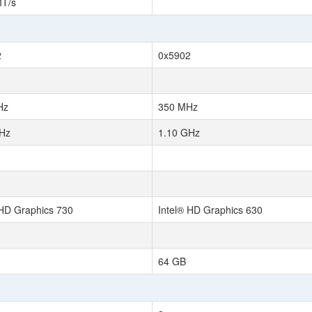
MT/s
2
0x5902
Hz
350 MHz
Hz
1.10 GHz
UHD Graphics 730
Intel® HD Graphics 630
64 GB