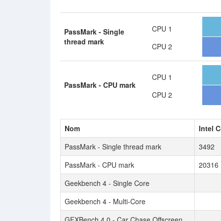
CPU 1
PassMark - Single
thread mark
CPU 2
CPU 1
PassMark - CPU mark
CPU 2
Nom
Intel 
PassMark - Single thread mark
3492
PassMark - CPU mark
20316
Geekbench 4 - Single Core
Geekbench 4 - Multi-Core
GFXBench 4.0 - Car Chase Offscreen