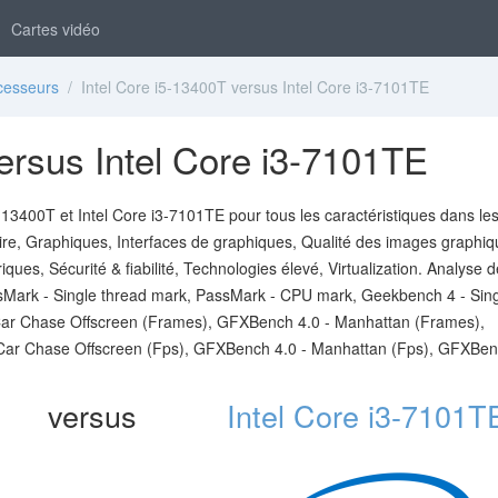
Cartes vidéo
cesseurs
/ Intel Core i5-13400T versus Intel Core i3-7101TE
ersus Intel Core i3-7101TE
13400T et Intel Core i3-7101TE pour tous les caractéristiques dans le
ire, Graphiques, Interfaces de graphiques, Qualité des images graphiq
ques, Sécurité & fiabilité, Technologies élevé, Virtualization. Analyse d
sMark - Single thread mark, PassMark - CPU mark, Geekbench 4 - Sin
Car Chase Offscreen (Frames), GFXBench 4.0 - Manhattan (Frames),
Car Chase Offscreen (Fps), GFXBench 4.0 - Manhattan (Fps), GFXBen
versus
Intel Core i3-7101T