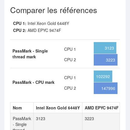
Comparer les références
CPU 1:
Intel Xeon Gold 6448Y
CPU 2:
AMD EPYC 9474F
3123
CPU 1
PassMark - Single
thread mark
CPU 2
3223
102292
CPU 1
PassMark - CPU mark
CPU 2
147996
Nom
Intel Xeon Gold 6448Y
AMD EPYC 9474F
PassMark
3123
3223
- Single