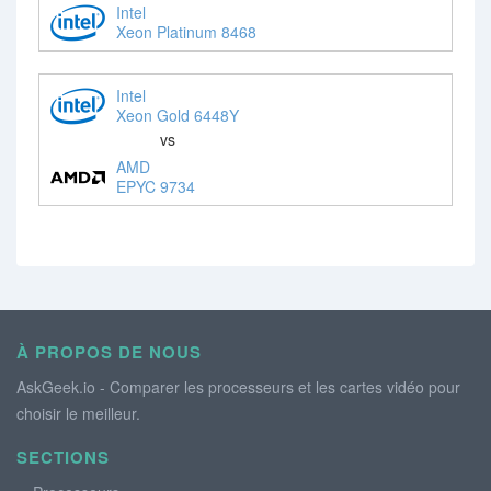
Intel
Xeon Platinum 8468
Intel
Xeon Gold 6448Y
vs
AMD
EPYC 9734
À PROPOS DE NOUS
AskGeek.io - Comparer les processeurs et les cartes vidéo pour
choisir le meilleur.
SECTIONS