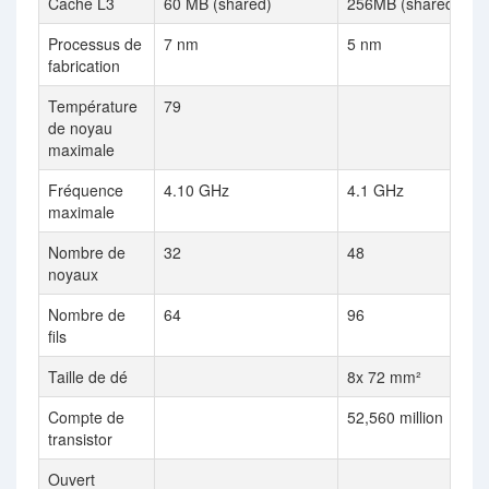
Cache L3
60 MB (shared)
256MB (shared)
Processus de
7 nm
5 nm
fabrication
Température
79
de noyau
maximale
Fréquence
4.10 GHz
4.1 GHz
maximale
Nombre de
32
48
noyaux
Nombre de
64
96
fils
Taille de dé
8x 72 mm²
Compte de
52,560 million
transistor
Ouvert