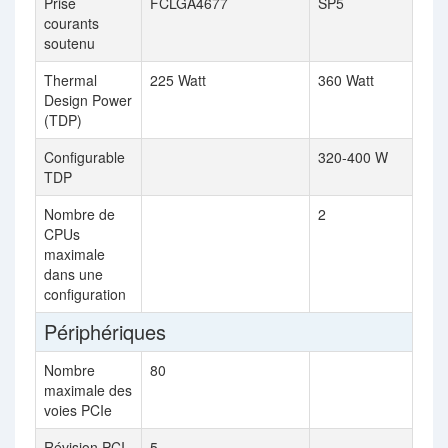
Prise
FCLGA4677
SP5
courants
soutenu
Thermal
225 Watt
360 Watt
Design Power
(TDP)
Configurable
320-400 W
TDP
Nombre de
2
CPUs
maximale
dans une
configuration
Périphériques
Nombre
80
maximale des
voies PCIe
Révision PCI
5