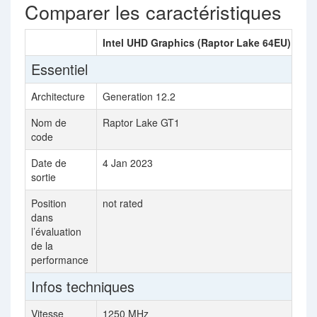
Comparer les caractéristiques
Intel UHD Graphics (Raptor Lake 64EU)
AM
Essentiel
Architecture
Generation 12.2
RD
Nom de
Raptor Lake GT1
Na
code
Date de
4 Jan 2023
3 
sortie
Position
not rated
29
dans
l’évaluation
de la
performance
Infos techniques
Vitesse
1250 MHz
24