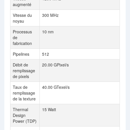
augmenté
Vitesse du
300 MHz
20
noyau
Processus
10 nm
7 
de
fabrication
Pipelines
512
20
Débit de
20.00 GPixel/s
158
remplissage
de pixels
Taux de
40.00 GTexel/s
31
remplissage
de la texture
Thermal
15 Watt
12
Design
Power (TDP)