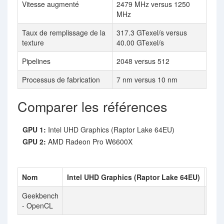
Vitesse augmenté
2479 MHz versus 1250
MHz
Taux de remplissage de la
317.3 GTexel/s versus
texture
40.00 GTexel/s
Pipelines
2048 versus 512
Processus de fabrication
7 nm versus 10 nm
Comparer les références
GPU 1:
Intel UHD Graphics (Raptor Lake 64EU)
GPU 2:
AMD Radeon Pro W6600X
Nom
Intel UHD Graphics (Raptor Lake 64EU)
AMD
Geekbench
674
- OpenCL