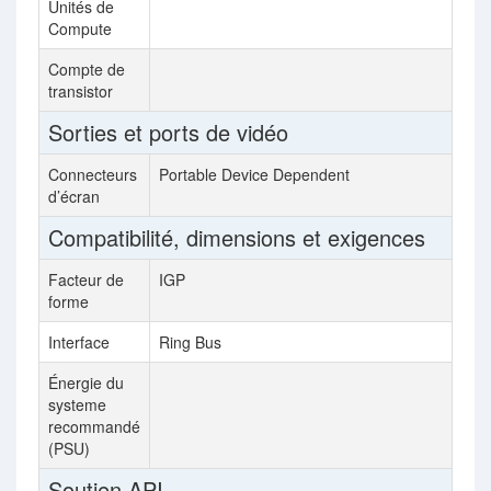
Unités de
32
Compute
Compte de
110
transistor
Sorties et ports de vidéo
Connecteurs
Portable Device Dependent
No
d’écran
Compatibilité, dimensions et exigences
Facteur de
IGP
Dua
forme
Interface
Ring Bus
Ap
Énergie du
30
systeme
recommandé
(PSU)
Soutien API