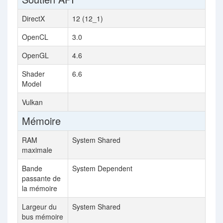
DirectX
12 (12_1)
12 
OpenCL
3.0
2.1
OpenGL
4.6
4.6
Shader
6.6
6.7
Model
Vulkan
Mémoire
RAM
System Shared
8 
maximale
Bande
System Dependent
25
passante de
la mémoire
Largeur du
System Shared
128
bus mémoire