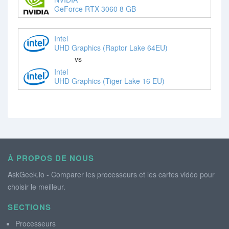
GeForce RTX 3060 8 GB
Intel
UHD Graphics (Raptor Lake 64EU)
vs
Intel
UHD Graphics (Tiger Lake 16 EU)
À PROPOS DE NOUS
AskGeek.io - Comparer les processeurs et les cartes vidéo pour
choisir le meilleur.
SECTIONS
Processeurs