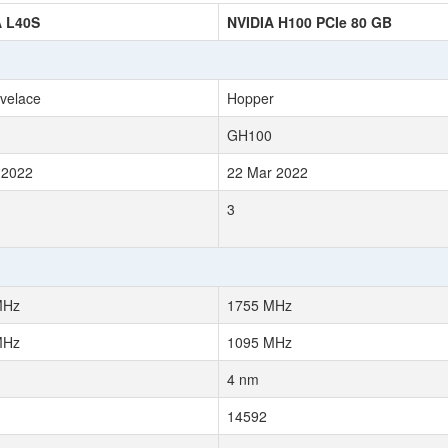
A L40S
NVIDIA H100 PCIe 80 GB
velace
Hopper
GH100
 2022
22 Mar 2022
3
MHz
1755 MHz
MHz
1095 MHz
4 nm
14592