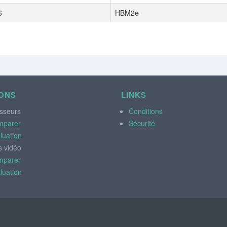
6
HBM2e
ONS
LINKS
sseurs
Conditions
mparer
Sécurité
luation
s vidéo
mparer
luation