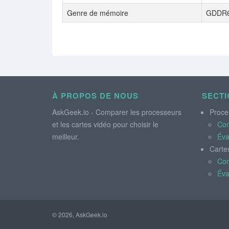
Genre de mémoire
GDDR
À PROPOS DE NOUS
SECTI
AskGeek.io - Comparer les processeurs
Proce
et les cartes vidéo pour choisir le
Co
meilleur.
Éva
Carte
Co
Éva
© 2026, AskGeek.io