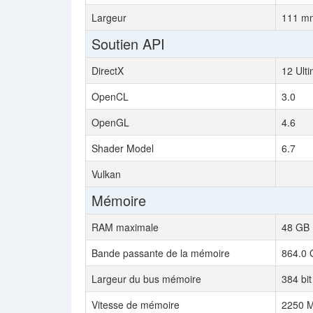
Largeur
111 mm
Soutien API
DirectX
12 Ult
OpenCL
3.0
OpenGL
4.6
Shader Model
6.7
Vulkan
Mémoire
RAM maximale
48 GB
Bande passante de la mémoire
864.0 
Largeur du bus mémoire
384 bit
Vitesse de mémoire
2250 M