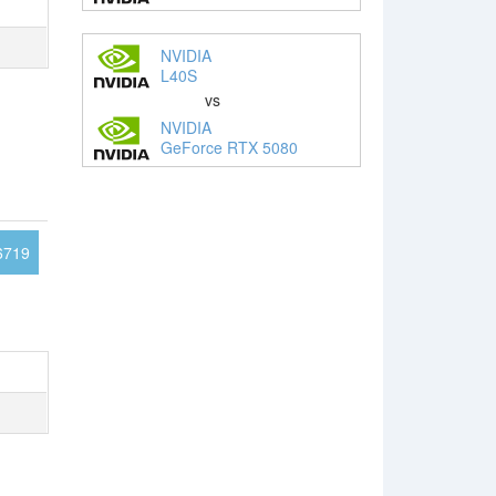
NVIDIA
L40S
vs
NVIDIA
GeForce RTX 5080
6719