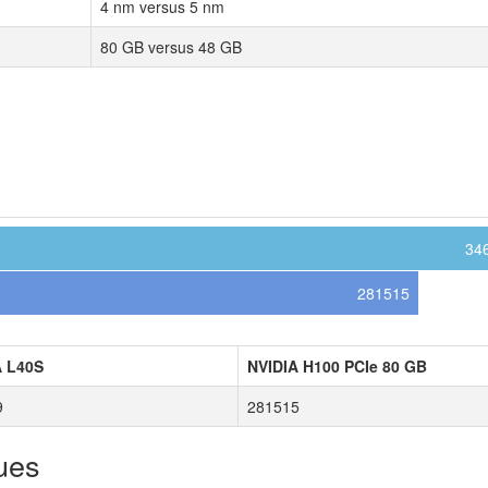
4 nm versus 5 nm
80 GB versus 48 GB
34
281515
A L40S
NVIDIA H100 PCIe 80 GB
9
281515
ues