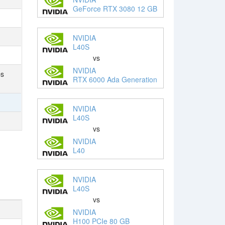
GeForce RTX 3080 12 GB
NVIDIA
L40S
vs
NVIDIA
ps
RTX 6000 Ada Generation
NVIDIA
L40S
vs
NVIDIA
L40
NVIDIA
L40S
vs
NVIDIA
H100 PCIe 80 GB