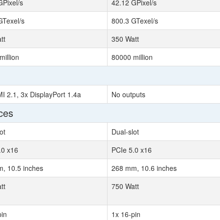
GPixel/s
42.12 GPixel/s
GTexel/s
800.3 GTexel/s
tt
350 Watt
million
80000 million
I 2.1, 3x DisplayPort 1.4a
No outputs
ces
ot
Dual-slot
.0 x16
PCIe 5.0 x16
, 10.5 inches
268 mm, 10.6 inches
tt
750 Watt
pin
1x 16-pin