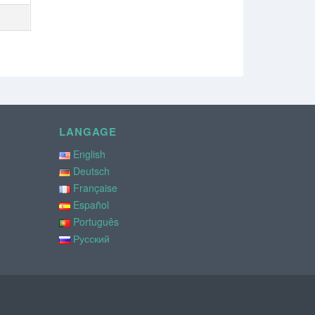
LANGAGE
English
Deutsch
Française
Español
Português
Русский