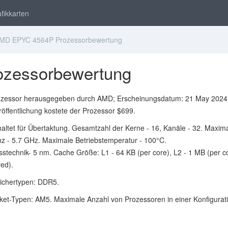
fikkarten
D EPYC 4564P Prozessorbewertung
zessorbewertung
zessor herausgegeben durch AMD; Erscheinungsdatum: 21 May 2024
röffentlichung kostete der Prozessor $699.
haltet für Übertaktung. Gesamtzahl der Kerne - 16, Kanäle - 32. Maxim
z - 5.7 GHz. Maximale Betriebstemperatur - 100°C.
stechnik- 5 nm. Cache Größe: L1 - 64 KB (per core), L2 - 1 MB (per co
ed).
eichertypen: DDR5.
ket-Typen: AM5. Maximale Anzahl von Prozessoren in einer Konfigurati