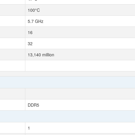
100°C
5.7 GHz
16
32
13,140 million
DDR5
1