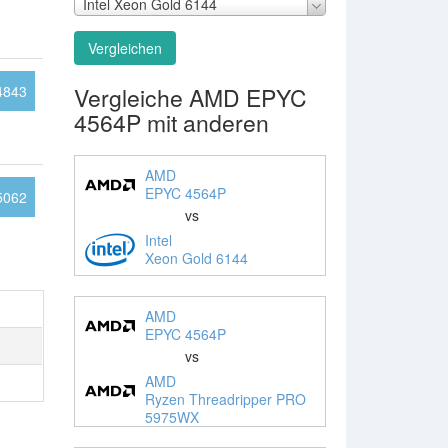
Intel Xeon Gold 6144
Vergleichen
Vergleiche AMD EPYC
4843
4564P mit anderen
AMD
EPYC 4564P
5062
vs
Intel
Xeon Gold 6144
AMD
EPYC 4564P
vs
AMD
Ryzen Threadripper PRO
5975WX