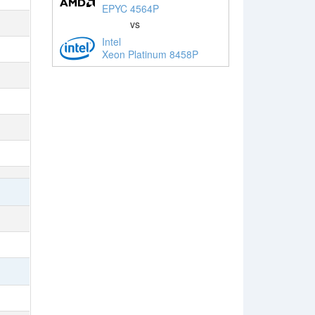
EPYC 4564P
vs
Intel
Xeon Platinum 8458P