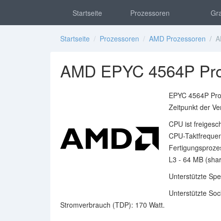
Startseite
Prozessoren
Gra
Startseite
/
Prozessoren
/
AMD Prozessoren
/ AM
AMD EPYC 4564P Pro
EPYC 4564P Pro
Zeitpunkt der Ve
CPU ist freigesc
CPU-Taktfrequen
Fertigungsprozes
L3 - 64 MB (shar
Unterstützte Sp
Unterstützte Soc
Stromverbrauch (TDP): 170 Watt.