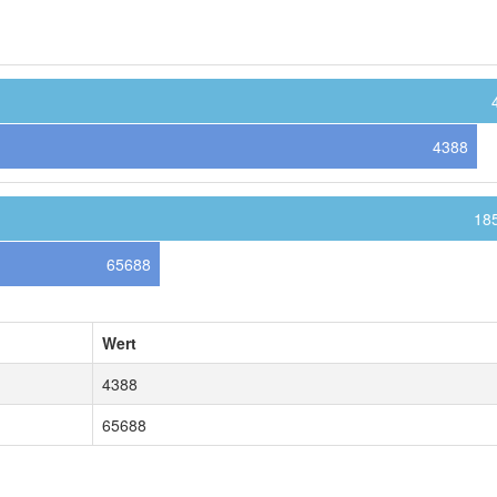
4388
18
65688
Wert
4388
65688