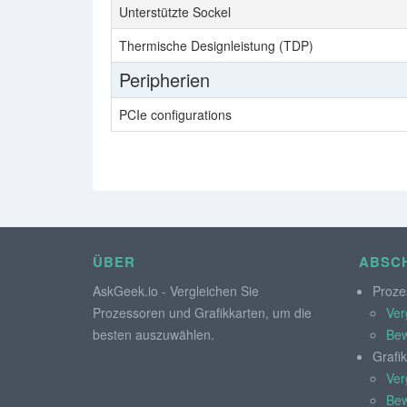
Unterstützte Sockel
Thermische Designleistung (TDP)
Peripherien
PCIe configurations
ÜBER
ABSCH
AskGeek.io - Vergleichen Sie
Proze
Prozessoren und Grafikkarten, um die
Ver
besten auszuwählen.
Bew
Grafi
Ver
Bew