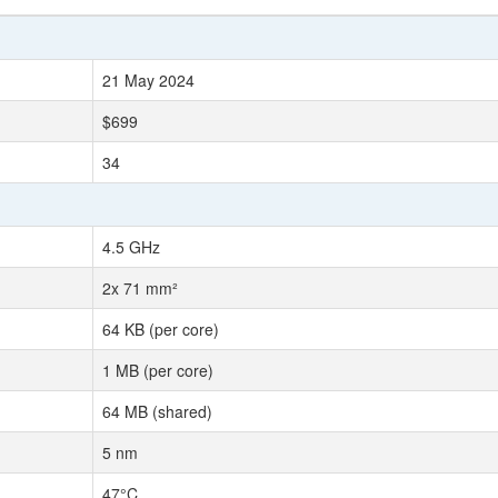
21 May 2024
$699
34
4.5 GHz
2x 71 mm²
64 KB (per core)
1 MB (per core)
64 MB (shared)
5 nm
47°C