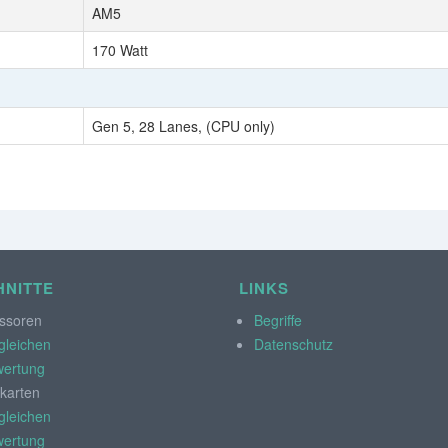
AM5
170 Watt
Gen 5, 28 Lanes, (CPU only)
NITTE
LINKS
ssoren
Begriffe
gleichen
Datenschutz
ertung
kkarten
gleichen
ertung