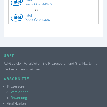
Xeon Gold 6454S
vs
Intel
Xeon Gold 6434
ÜBER
AskGeek.io - Vergleichen Sie Prozessoren und Grafikkarten, um
die besten auszuwählen.
ABSCHNITTE
Prozessoren
Vergleichen
Bewertung
Grafikkarten