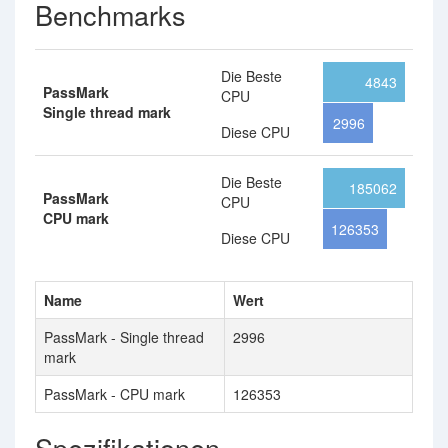
Benchmarks
Die Beste
4843
PassMark
CPU
Single thread mark
2996
Diese CPU
Die Beste
185062
PassMark
CPU
CPU mark
126353
Diese CPU
Name
Wert
PassMark - Single thread
2996
mark
PassMark - CPU mark
126353
Spezifikationen