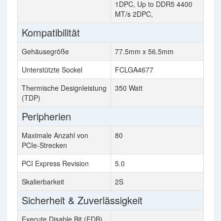
1DPC, Up to DDR5 4400
MT/s 2DPC,
Kompatibilität
Gehäusegröße
77.5mm x 56.5mm
Unterstützte Sockel
FCLGA4677
Thermische Designleistung
350 Watt
(TDP)
Peripherien
Maximale Anzahl von
80
PCIe-Strecken
PCI Express Revision
5.0
Skalierbarkeit
2S
Sicherheit & Zuverlässigkeit
Execute Disable Bit (EDB)