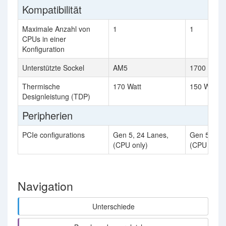
Kompatibilität
Maximale Anzahl von
1
1
CPUs in einer
Konfiguration
Unterstützte Sockel
AM5
1700
Thermische
170 Watt
150 Watt
Designleistung (TDP)
Peripherien
PCIe configurations
Gen 5, 24 Lanes,
Gen 5, 16 
(CPU only)
(CPU only)
Navigation
Unterschiede