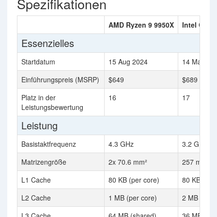
Spezifikationen
AMD Ryzen 9 9950X
Intel Core
Essenzielles
Startdatum
15 Aug 2024
14 Mar 20
Einführungspreis (MSRP)
$649
$689
Platz in der
16
17
Leistungsbewertung
Leistung
Basistaktfrequenz
4.3 GHz
3.2 GHz
Matrizengröße
2x 70.6 mm²
257 mm²
L1 Cache
80 KB (per core)
80 KB (per
L2 Cache
1 MB (per core)
2 MB (per 
L3 Cache
64 MB (shared)
36 MB (sha