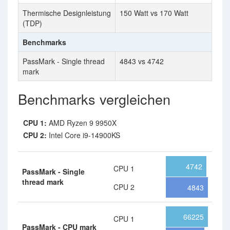
Thermische Designleistung
150 Watt vs 170 Watt
(TDP)
Benchmarks
PassMark - Single thread
4843 vs 4742
mark
Benchmarks vergleichen
CPU 1:
AMD Ryzen 9 9950X
CPU 2:
Intel Core i9-14900KS
4742
CPU 1
PassMark - Single
thread mark
CPU 2
4843
66225
CPU 1
PassMark - CPU mark