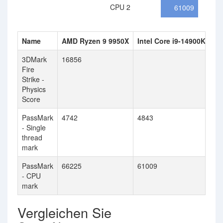
CPU 2
61009
Name
AMD Ryzen 9 9950X
Intel Core i9-14900KS
3DMark
16856
Fire
Strike -
Physics
Score
PassMark
4742
4843
- Single
thread
mark
PassMark
66225
61009
- CPU
mark
Vergleichen Sie