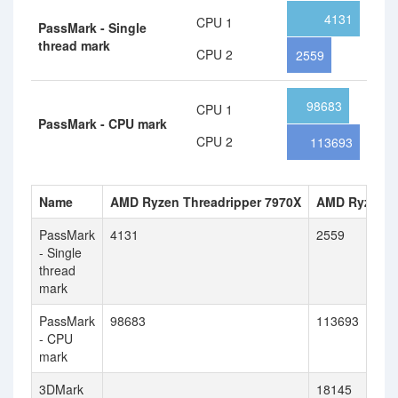
4131
CPU 1
PassMark - Single
thread mark
CPU 2
2559
98683
CPU 1
PassMark - CPU mark
CPU 2
113693
Name
AMD Ryzen Threadripper 7970X
AMD Ryzen T
PassMark
4131
2559
- Single
thread
mark
PassMark
98683
113693
- CPU
mark
3DMark
18145