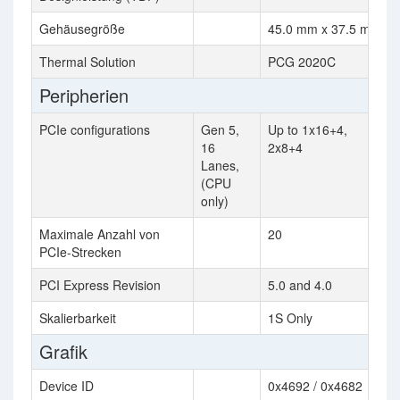
Gehäusegröße
45.0 mm x 37.5 mm
Thermal Solution
PCG 2020C
Peripherien
PCIe configurations
Gen 5,
Up to 1x16+4,
16
2x8+4
Lanes,
(CPU
only)
Maximale Anzahl von
20
PCIe-Strecken
PCI Express Revision
5.0 and 4.0
Skalierbarkeit
1S Only
Grafik
Device ID
0x4692 / 0x4682