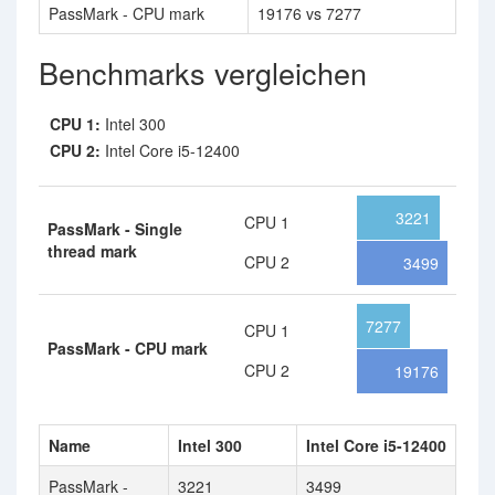
PassMark - CPU mark
19176 vs 7277
Benchmarks vergleichen
CPU 1:
Intel 300
CPU 2:
Intel Core i5-12400
3221
CPU 1
PassMark - Single
thread mark
CPU 2
3499
7277
CPU 1
PassMark - CPU mark
CPU 2
19176
Name
Intel 300
Intel Core i5-12400
PassMark -
3221
3499