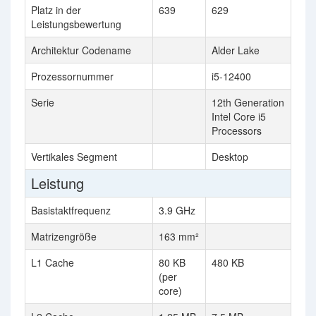
Platz in der
639
629
Leistungsbewertung
Architektur Codename
Alder Lake
Prozessornummer
i5-12400
Serie
12th Generation
Intel Core i5
Processors
Vertikales Segment
Desktop
Leistung
Basistaktfrequenz
3.9 GHz
Matrizengröße
163 mm²
L1 Cache
80 KB
480 KB
(per
core)