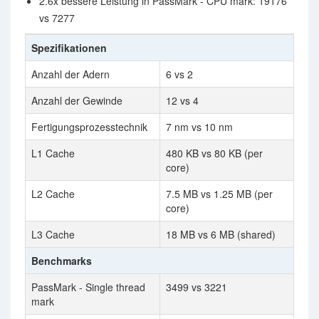
2.6x bessere Leistung in PassMark - CPU mark: 19176
vs 7277
Spezifikationen
Anzahl der Adern
6 vs 2
Anzahl der Gewinde
12 vs 4
Fertigungsprozesstechnik
7 nm vs 10 nm
L1 Cache
480 KB vs 80 KB (per
core)
L2 Cache
7.5 MB vs 1.25 MB (per
core)
L3 Cache
18 MB vs 6 MB (shared)
Benchmarks
PassMark - Single thread
3499 vs 3221
mark