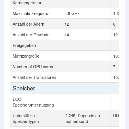
Kerntemperatur
Maximale Frequenz
4.8 GHz
4.3 GHz
Anzahl der Adern
12
6
Anzahl der Gewinde
14
12
Freigegeben
Matrizengröße
180 mm
Number of GPU cores
7
Anzahl der Transistoren
10700 mi
Speicher
ECC-
Speicherunterstützung
Unterstützte
DDR5, Depends on
DDR4-3
Speichertypen
motherboard