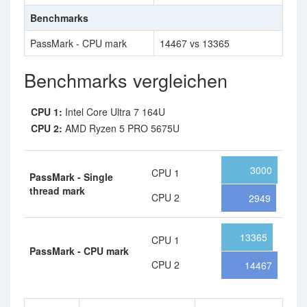
Benchmarks
PassMark - CPU mark
14467 vs 13365
Benchmarks vergleichen
CPU 1:
Intel Core Ultra 7 164U
CPU 2:
AMD Ryzen 5 PRO 5675U
3000
CPU 1
PassMark - Single
thread mark
CPU 2
2949
13365
CPU 1
PassMark - CPU mark
CPU 2
14467