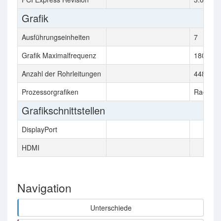
Grafik
Ausführungseinheiten
7
Grafik Maximalfrequenz
1800 M
Anzahl der Rohrleitungen
448
Prozessorgrafiken
Radeon 
Grafikschnittstellen
DisplayPort
HDMI
Navigation
Unterschiede