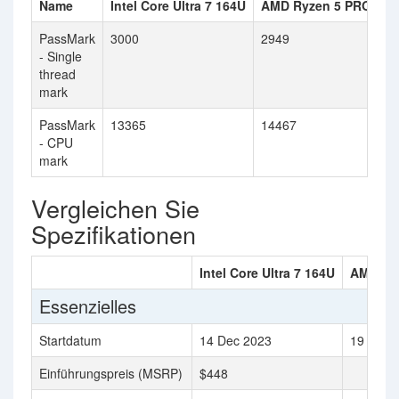
Name
Intel Core Ultra 7 164U
AMD Ryzen 5 PRO 567
PassMark
3000
2949
- Single
thread
mark
PassMark
13365
14467
- CPU
mark
Vergleichen Sie
Spezifikationen
Intel Core Ultra 7 164U
AMD Ry
Essenzielles
Startdatum
14 Dec 2023
19 Apr 
Einführungspreis (MSRP)
$448