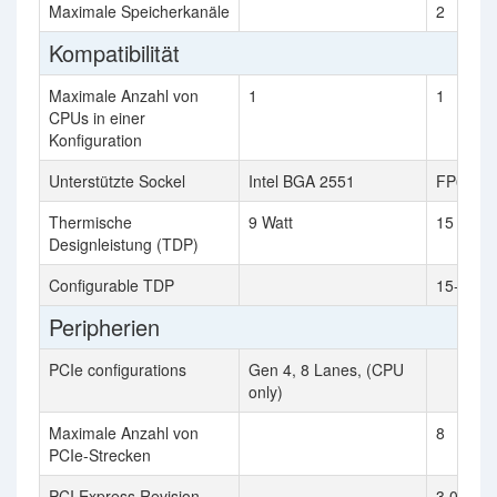
Maximale Speicherkanäle
2
Kompatibilität
Maximale Anzahl von
1
1
CPUs in einer
Konfiguration
Unterstützte Sockel
Intel BGA 2551
FP6
Thermische
9 Watt
15 Watt
Designleistung (TDP)
Configurable TDP
15-25 W
Peripherien
PCIe configurations
Gen 4, 8 Lanes, (CPU
only)
Maximale Anzahl von
8
PCIe-Strecken
PCI Express Revision
3.0