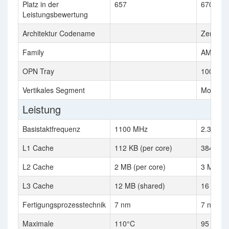
Platz in der
657
670
Leistungsbewertung
Architektur Codename
Zen 3
Family
AMD Ry
OPN Tray
100-000
Vertikales Segment
Mobile
Leistung
Basistaktfrequenz
1100 MHz
2.3 GHz
L1 Cache
112 KB (per core)
384 KB
L2 Cache
2 MB (per core)
3 MB
L3 Cache
12 MB (shared)
16 MB
Fertigungsprozesstechnik
7 nm
7 nm
Maximale
110°C
95 °C