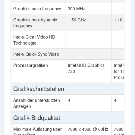
Graphics base frequency
300 MHz
Graphics max dynamic
1.50 GHz
1.10 GHz
frequency
Intel® Clear Video HD
Technologie
Intel® Quick Sync Video
Prozessorgrafiken
Intel UHD Graphics
Intel UHD 
730
for 12th Ge
Processor
Grafikschnittstellen
Anzahl der unterstützten
4
4
Anzeigen
Grafik-Bildqualität
Maximale Auflösung über
7680 x 4320 @ 60Hz
7680 x 43