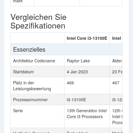
mark
Vergleichen Sie
Spezifikationen
Intel Core i3-13100E
Intel Core
Essenzielles
Architektur Codename
Raptor Lake
Alder Lake
Startdatum
4 Jan 2023
23 Feb 20
Platz in der
466
467
Leistungsbewertung
Prozessornummer
i3-13100E
i3-1220P
Serie
13th Generation Intel
12th Gener
Core i3 Processors
Intel Core 
Processor