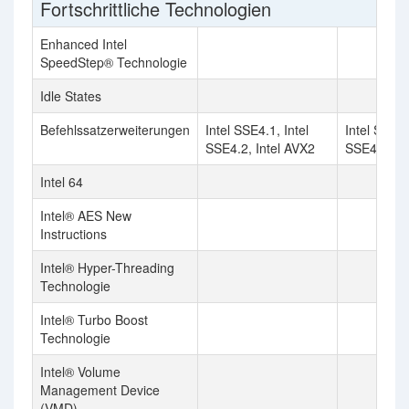
Fortschrittliche Technologien
Enhanced Intel
SpeedStep® Technologie
Idle States
Befehlssatzerweiterungen
Intel SSE4.1, Intel
Intel SSE4.
SSE4.2, Intel AVX2
SSE4.2, In
Intel 64
Intel® AES New
Instructions
Intel® Hyper-Threading
Technologie
Intel® Turbo Boost
Technologie
Intel® Volume
Management Device
(VMD)