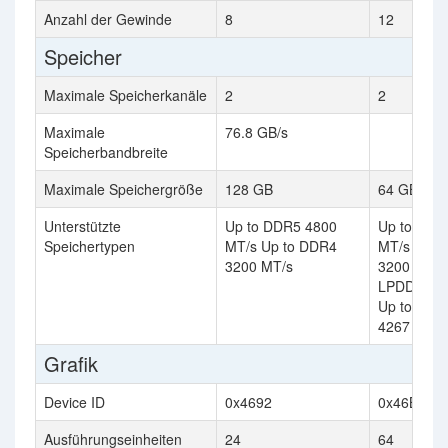
Anzahl der Gewinde
8
12
Speicher
Maximale Speicherkanäle
2
2
Maximale
76.8 GB/s
Speicherbandbreite
Maximale Speichergröße
128 GB
64 GB
Unterstützte
Up to DDR5 4800
Up to DDR
Speichertypen
MT/s Up to DDR4
MT/s Up t
3200 MT/s
3200 MT/s
LPDDR5 5
Up to LPD
4267 MT/s
Grafik
Device ID
0x4692
0x46B3
Ausführungseinheiten
24
64