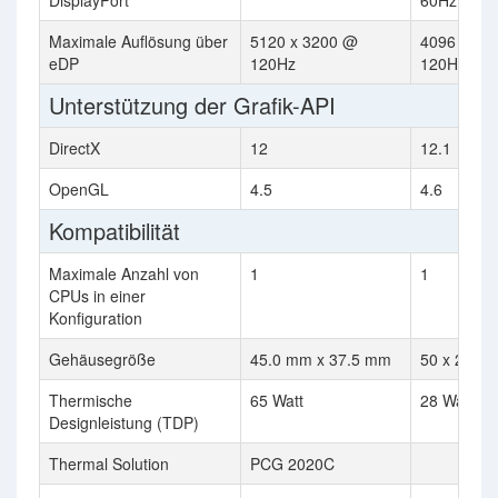
DisplayPort
60Hz
Maximale Auflösung über
5120 x 3200 @
4096 x 23
eDP
120Hz
120Hz
Unterstützung der Grafik-API
DirectX
12
12.1
OpenGL
4.5
4.6
Kompatibilität
Maximale Anzahl von
1
1
CPUs in einer
Konfiguration
Gehäusegröße
45.0 mm x 37.5 mm
50 x 25
Thermische
65 Watt
28 Watt
Designleistung (TDP)
Thermal Solution
PCG 2020C