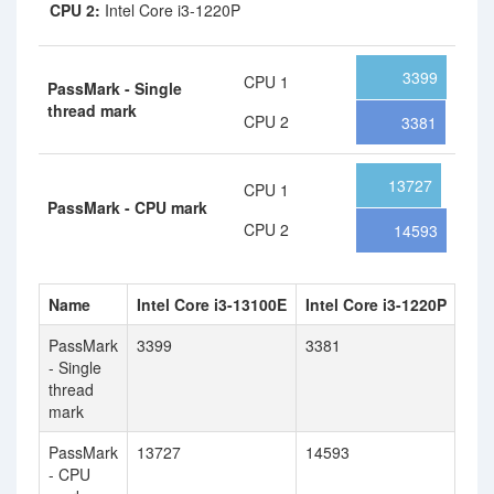
CPU 2:
Intel Core i3-1220P
3399
CPU 1
PassMark - Single
thread mark
CPU 2
3381
13727
CPU 1
PassMark - CPU mark
CPU 2
14593
Name
Intel Core i3-13100E
Intel Core i3-1220P
PassMark
3399
3381
- Single
thread
mark
PassMark
13727
14593
- CPU