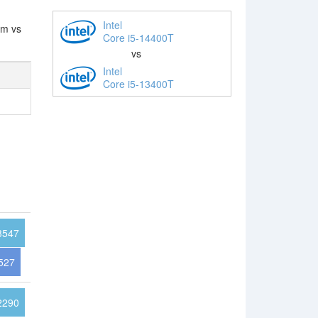
Intel
nm vs
Core i5-14400T
vs
Intel
Core i5-13400T
3547
527
2290