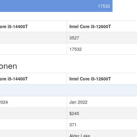
17532
Core i5-14400T
Intel Core i5-12600T
3527
17532
ionen
Core i5-14400T
Intel Core i5-12600T
2024
Jan 2022
$245
371
Alder Lake