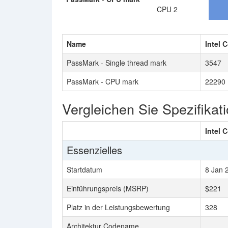
CPU 2
Name
Intel 
PassMark - Single thread mark
3547
PassMark - CPU mark
22290
Vergleichen Sie Spezifikat
Intel 
Essenzielles
Startdatum
8 Jan 
Einführungspreis (MSRP)
$221
Platz in der Leistungsbewertung
328
Architektur Codename