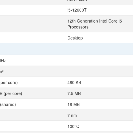
i5-12600T
12th Generation Intel Core i5
Processors
Desktop
MHz
m²
(per core)
480 KB
B (per core)
7.5 MB
(shared)
18 MB
7 nm
100°C