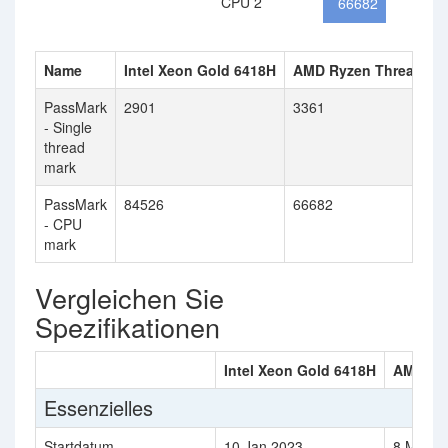
CPU 2
66682
Name
Intel Xeon Gold 6418H
AMD Ryzen Threadrip
PassMark
2901
3361
- Single
thread
mark
PassMark
84526
66682
- CPU
mark
Vergleichen Sie
Spezifikationen
Intel Xeon Gold 6418H
AMD Ry
Essenzielles
Startdatum
10 Jan 2023
8 Mar 2