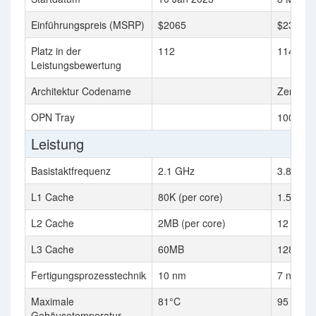
Einführungspreis (MSRP)
$2065
$2399
Platz in der
112
114
Leistungsbewertung
Architektur Codename
Zen 3
OPN Tray
100-000
Leistung
Basistaktfrequenz
2.1 GHz
3.8 GHz
L1 Cache
80K (per core)
1.5 MB
L2 Cache
2MB (per core)
12 MB
L3 Cache
60MB
128 MB
Fertigungsprozesstechnik
10 nm
7 nm
Maximale
81°C
95 °C
Gehäusetemperatur