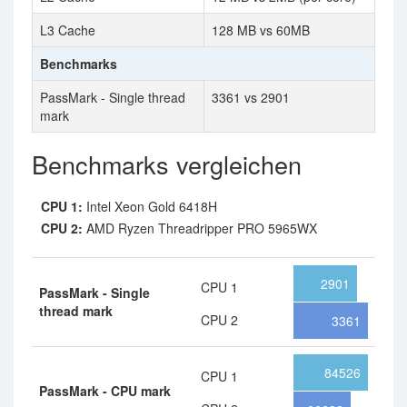
L3 Cache
128 MB vs 60MB
Benchmarks
PassMark - Single thread
3361 vs 2901
mark
Benchmarks vergleichen
CPU 1:
Intel Xeon Gold 6418H
CPU 2:
AMD Ryzen Threadripper PRO 5965WX
2901
CPU 1
PassMark - Single
thread mark
CPU 2
3361
84526
CPU 1
PassMark - CPU mark