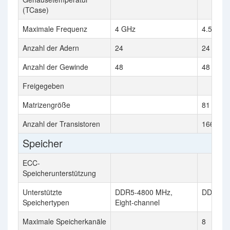
(TCase)
Maximale Frequenz
4 GHz
4.5 GHz
Anzahl der Adern
24
24
Anzahl der Gewinde
48
48
Freigegeben
Matrizengröße
81 mm²
Anzahl der Transistoren
16600 mi
Speicher
ECC-
Speicherunterstützung
Unterstützte
DDR5-4800 MHz,
DDR4-3
Speichertypen
Eight-channel
Maximale Speicherkanäle
8