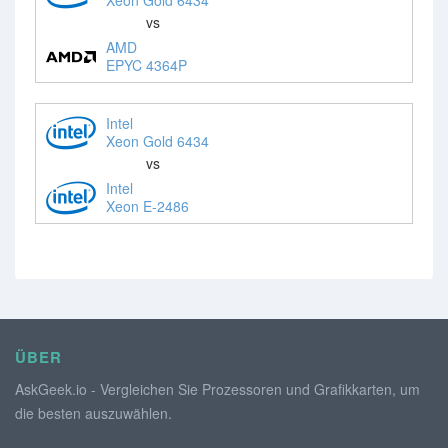
vs
AMD
EPYC 4364P
Intel
Xeon Gold 6434
vs
Intel
Xeon E-2486
ÜBER
AskGeek.io - Vergleichen Sie Prozessoren und Grafikkarten, um
die besten auszuwählen.