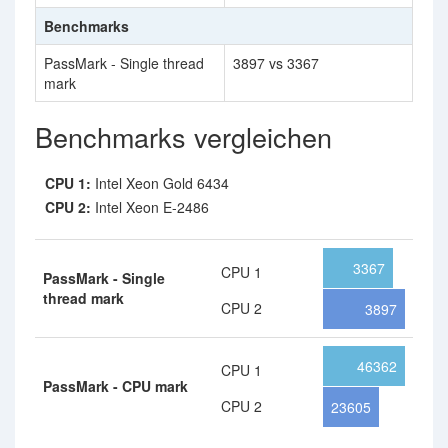
Benchmarks
PassMark - Single thread
3897 vs 3367
mark
Benchmarks vergleichen
CPU 1:
Intel Xeon Gold 6434
CPU 2:
Intel Xeon E-2486
3367
CPU 1
PassMark - Single
thread mark
CPU 2
3897
46362
CPU 1
PassMark - CPU mark
CPU 2
23605