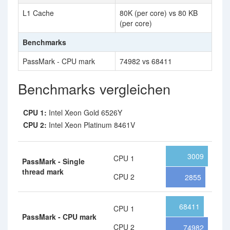
L1 Cache
80K (per core) vs 80 KB
(per core)
Benchmarks
PassMark - CPU mark
74982 vs 68411
Benchmarks vergleichen
CPU 1:
Intel Xeon Gold 6526Y
CPU 2:
Intel Xeon Platinum 8461V
3009
CPU 1
PassMark - Single
thread mark
CPU 2
2855
68411
CPU 1
PassMark - CPU mark
CPU 2
74982