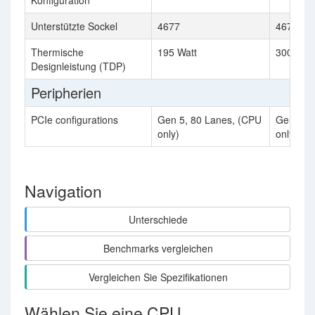
Konfiguration
Unterstützte Sockel
4677
4677
Thermische
195 Watt
300 Watt
Designleistung (TDP)
Peripherien
PCIe configurations
Gen 5, 80 Lanes, (CPU
Gen 5, 
only)
only)
Navigation
Unterschiede
Benchmarks vergleichen
Vergleichen Sie Spezifikationen
Wählen Sie eine CPU