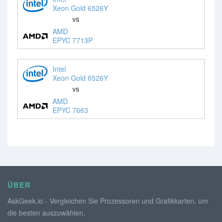
Xeon Gold 6526Y
vs
AMD
EPYC 7713P
Intel
Xeon Gold 6526Y
vs
AMD
EPYC 7663
ÜBER
AskGeek.io - Vergleichen Sie Prozessoren und Grafikkarten, um
die besten auszuwählen.