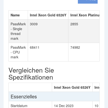
Name
Intel Xeon Gold 6526Y
Intel Xeon Platinum 8
PassMark
3009
2855
- Single
thread
mark
PassMark
68411
74982
- CPU
mark
Vergleichen Sie
Spezifikationen
Intel Xeon Gold 6526Y
Intel X
Essenzielles
Startdatum
14 Dec 2023
10 Jan 