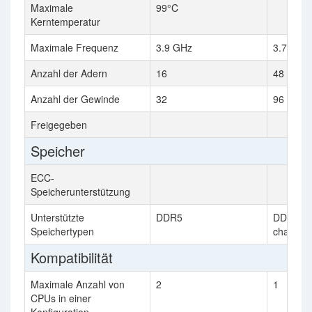
Maximale
99°C
Kerntemperatur
Maximale Frequenz
3.9 GHz
3.7 GHz
Anzahl der Adern
16
48
Anzahl der Gewinde
32
96
Freigegeben
Speicher
ECC-
Speicherunterstützung
Unterstützte
DDR5
DDR5-48
Speichertypen
channel
Kompatibilität
Maximale Anzahl von
2
1
CPUs in einer