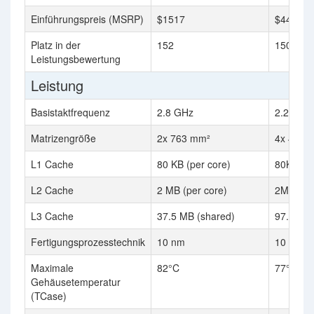
Einführungspreis (MSRP)
$1517
$4491
Platz in der
152
150
Leistungsbewertung
Leistung
Basistaktfrequenz
2.8 GHz
2.2 GHz
Matrizengröße
2x 763 mm²
4x 477 
L1 Cache
80 KB (per core)
80K (per
L2 Cache
2 MB (per core)
2MB (per
L3 Cache
37.5 MB (shared)
97.5MB
Fertigungsprozesstechnik
10 nm
10 nm
Maximale
82°C
77°C
Gehäusetemperatur
(TCase)