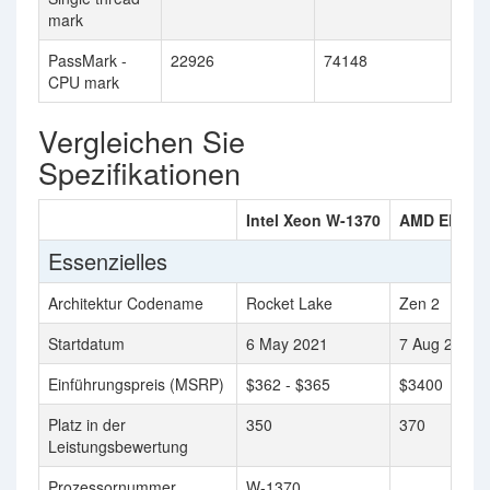
mark
PassMark -
22926
74148
CPU mark
Vergleichen Sie
Spezifikationen
Intel Xeon W-1370
AMD EPYC 
Essenzielles
Architektur Codename
Rocket Lake
Zen 2
Startdatum
6 May 2021
7 Aug 2019
Einführungspreis (MSRP)
$362 - $365
$3400
Platz in der
350
370
Leistungsbewertung
Prozessornummer
W-1370