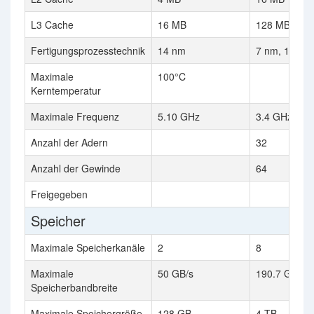
L3 Cache
16 MB
128 MB
Fertigungsprozesstechnik
14 nm
7 nm, 14 nm
Maximale
100°C
Kerntemperatur
Maximale Frequenz
5.10 GHz
3.4 GHz
Anzahl der Adern
32
Anzahl der Gewinde
64
Freigegeben
Speicher
Maximale Speicherkanäle
2
8
Maximale
50 GB/s
190.7 GB/s
Speicherbandbreite
Maximale Speichergröße
128 GB
4 TB