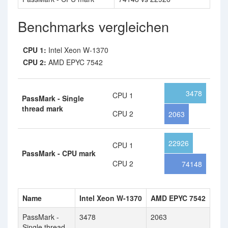
Benchmarks vergleichen
CPU 1:
Intel Xeon W-1370
CPU 2:
AMD EPYC 7542
3478
CPU 1
PassMark - Single
thread mark
CPU 2
2063
22926
CPU 1
PassMark - CPU mark
CPU 2
74148
Name
Intel Xeon W-1370
AMD EPYC 7542
PassMark -
3478
2063
Single thread