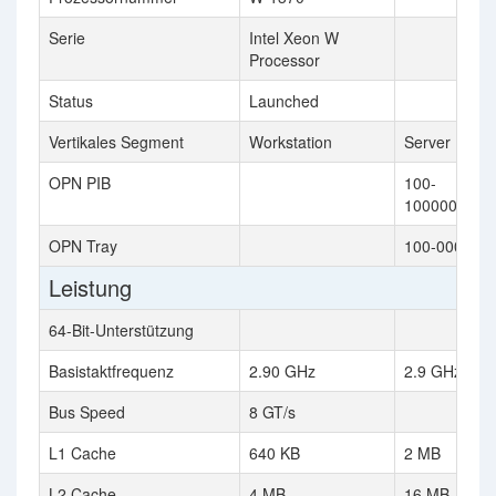
Serie
Intel Xeon W
Processor
Status
Launched
Vertikales Segment
Workstation
Server
OPN PIB
100-
100000075
OPN Tray
100-000000
Leistung
64-Bit-Unterstützung
Basistaktfrequenz
2.90 GHz
2.9 GHz
Bus Speed
8 GT/s
L1 Cache
640 KB
2 MB
L2 Cache
4 MB
16 MB