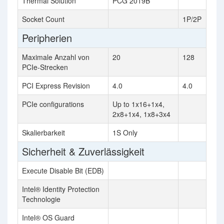
Thermal Solution
PCG 2019B
Socket Count
1P/2P
Peripherien
Maximale Anzahl von
20
128
PCIe-Strecken
PCI Express Revision
4.0
4.0
PCIe configurations
Up to 1x16+1x4,
2x8+1x4, 1x8+3x4
Skalierbarkeit
1S Only
Sicherheit & Zuverlässigkeit
Execute Disable Bit (EDB)
Intel® Identity Protection
Technologie
Intel® OS Guard