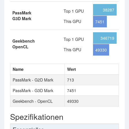
38287
Top 1 GPU
PassMark
G3D Mark
This GPU
7451
346719
Top 1 GPU
Geekbench
OpenCL
This GPU
49330
Name
Wert
PassMark - G2D Mark
713
PassMark - G3D Mark
7451
Geekbench - OpenCL
49330
Spezifikationen