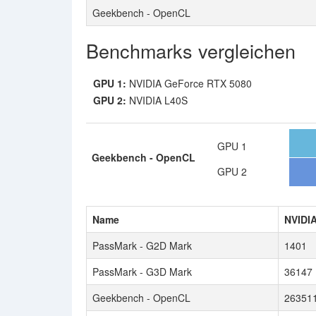
Geekbench - OpenCL
Benchmarks vergleichen
GPU 1:
NVIDIA GeForce RTX 5080
GPU 2:
NVIDIA L40S
GPU 1
Geekbench - OpenCL
GPU 2
Name
NVIDI
PassMark - G2D Mark
1401
PassMark - G3D Mark
36147
Geekbench - OpenCL
26351