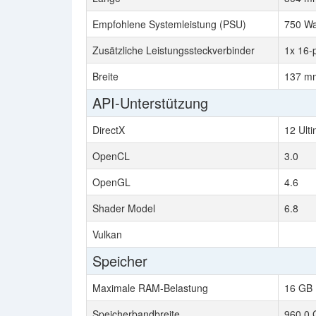
Empfohlene Systemleistung (PSU)
750 Wa
Zusätzliche Leistungssteckverbinder
1x 16-
Breite
137 mm
API-Unterstützung
DirectX
12 Ult
OpenCL
3.0
OpenGL
4.6
Shader Model
6.8
Vulkan
Speicher
Maximale RAM-Belastung
16 GB
Speicherbandbreite
960.0 