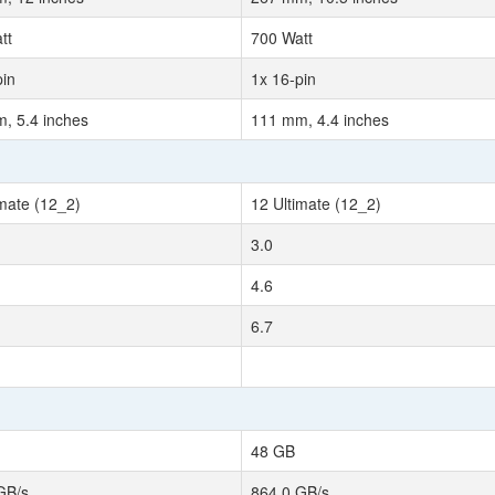
tt
700 Watt
pin
1x 16-pin
, 5.4 inches
111 mm, 4.4 inches
imate (12_2)
12 Ultimate (12_2)
3.0
4.6
6.7
48 GB
GB/s
864.0 GB/s