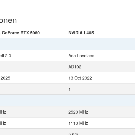
ionen
A GeForce RTX 5080
NVIDIA L40S
ll 2.0
Ada Lovelace
AD102
 2025
13 Oct 2022
1
MHz
2520 MHz
MHz
1110 MHz
5 nm