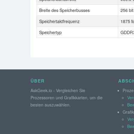
Breite des Speicherbusses
256 bit
Speichertaktfrequenz
1875 M
Speichertyp
GDDR
ÜBER
ABSCH
AskGeek.io - Vergleichen Sie
Proze
Prozessoren und Grafikkarten, um die
Ver
besten auszuwählen.
Bew
Grafi
Ver
Bew