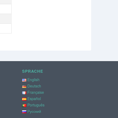
SPRACHE
English
Deutsch
Française
Español
Português
Русский