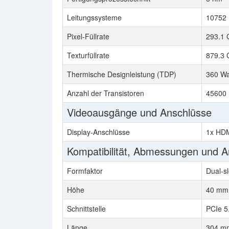
Leitungssysteme
10752
Pixel-Füllrate
293.1 
Texturfüllrate
879.3 
Thermische Designleistung (TDP)
360 Wa
Anzahl der Transistoren
45600 
Videoausgänge und Anschlüsse
Display-Anschlüsse
1x HDM
Kompatibilität, Abmessungen und 
Formfaktor
Dual-sl
Höhe
40 mm,
Schnittstelle
PCIe 5
Länge
304 mm