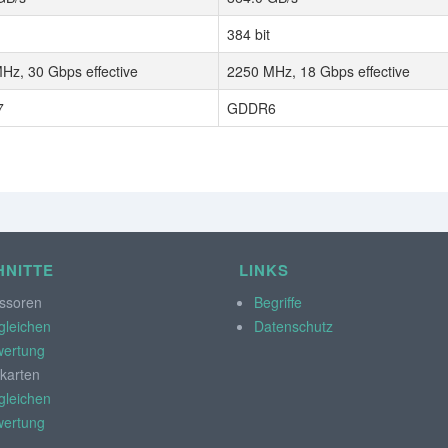
384 bit
Hz, 30 Gbps effective
2250 MHz, 18 Gbps effective
7
GDDR6
NITTE
LINKS
ssoren
Begriffe
gleichen
Datenschutz
ertung
kkarten
gleichen
ertung