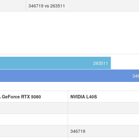
346719 vs 263511
263511
34
A GeForce RTX 5080
NVIDIA L40S
1
346719