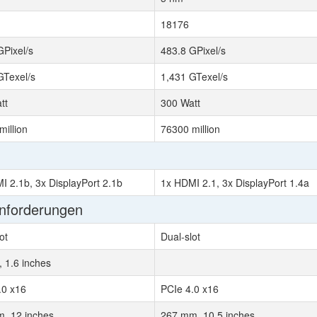
18176
GPixel/s
483.8 GPixel/s
GTexel/s
1,431 GTexel/s
tt
300 Watt
million
76300 million
I 2.1b, 3x DisplayPort 2.1b
1x HDMI 2.1, 3x DisplayPort 1.4a
Anforderungen
ot
Dual-slot
 1.6 inches
.0 x16
PCIe 4.0 x16
, 12 inches
267 mm, 10.5 inches