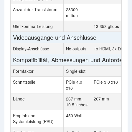
Anzahl der Transistoren
28300
million
Gleitkomma-Leistung
13,353 gflops
Videoausgänge und Anschlüsse
Display-Anschlüsse
No outputs
1x HDMI, 3x Display
Kompatibilität, Abmessungen und Anforderu
Formfaktor
Single-slot
Schnittstelle
PCIe 4.0
PCIe 3.0 x16
x16
Länge
267 mm,
267 mm
10.5 inches
Empfohlene
450 Watt
Systemleistung (PSU)