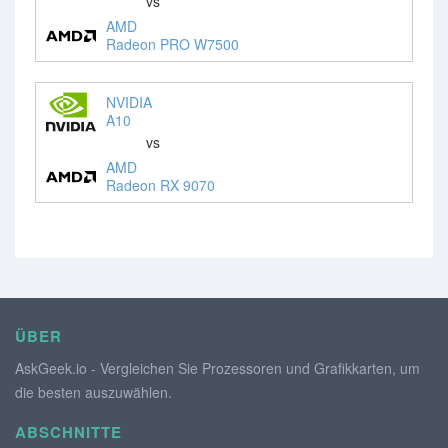
vs
AMD
Radeon PRO W7500
NVIDIA
A10
vs
AMD
Radeon RX 9070
ÜBER
AskGeek.io - Vergleichen Sie Prozessoren und Grafikkarten, um
die besten auszuwählen.
ABSCHNITTE