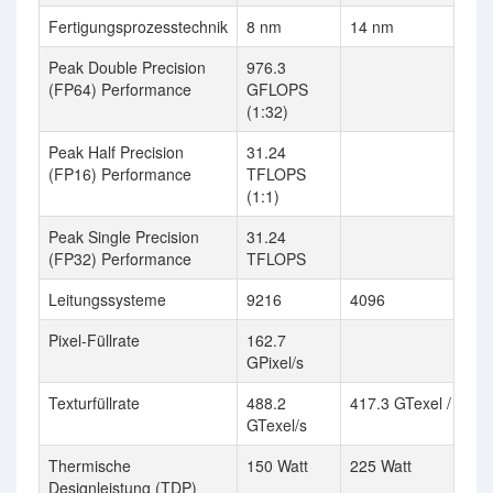
Fertigungsprozesstechnik
8 nm
14 nm
Peak Double Precision
976.3
(FP64) Performance
GFLOPS
(1:32)
Peak Half Precision
31.24
(FP16) Performance
TFLOPS
(1:1)
Peak Single Precision
31.24
(FP32) Performance
TFLOPS
Leitungssysteme
9216
4096
Pixel-Füllrate
162.7
GPixel/s
Texturfüllrate
488.2
417.3 GTexel / s
GTexel/s
Thermische
150 Watt
225 Watt
Designleistung (TDP)