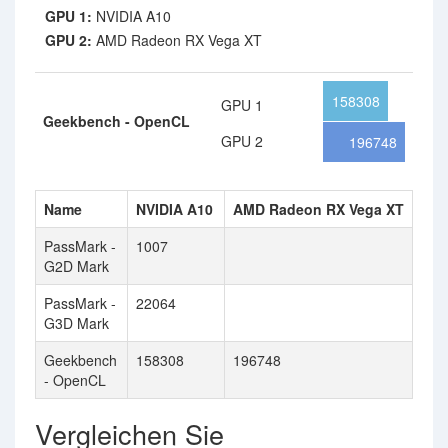
GPU 1:
NVIDIA A10
GPU 2:
AMD Radeon RX Vega XT
158308
GPU 1
Geekbench - OpenCL
GPU 2
196748
Name
NVIDIA A10
AMD Radeon RX Vega XT
PassMark -
1007
G2D Mark
PassMark -
22064
G3D Mark
Geekbench
158308
196748
- OpenCL
Vergleichen Sie