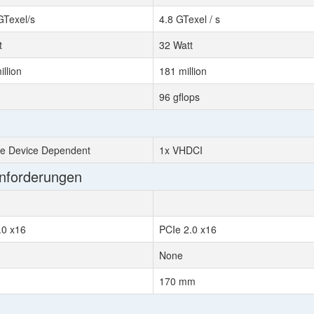
GTexel/s
4.8 GTexel / s
t
32 Watt
llion
181 million
96 gflops
le Device Dependent
1x VHDCI
Anforderungen
.0 x16
PCIe 2.0 x16
None
170 mm