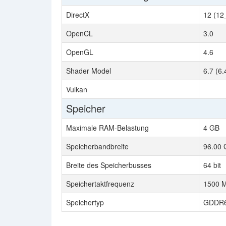
DirectX
12 (12
OpenCL
3.0
OpenGL
4.6
Shader Model
6.7 (6.
Vulkan
Speicher
Maximale RAM-Belastung
4 GB
Speicherbandbreite
96.00 
Breite des Speicherbusses
64 bit
Speichertaktfrequenz
1500 M
Speichertyp
GDDR