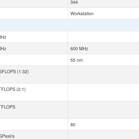
344
Workstation
MHz
MHz
600 MHz
55 nm
GFLOPS (1:32)
TFLOPS (2:1)
 TFLOPS
80
GPixel/s