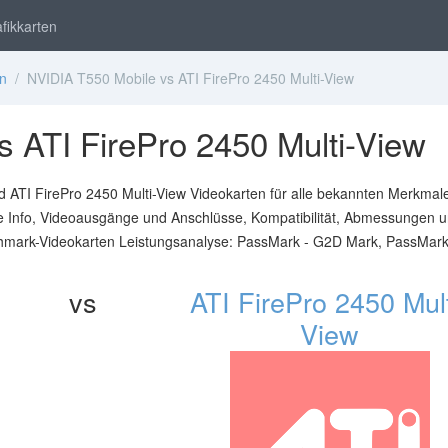
fikkarten
en
/ NVIDIA T550 Mobile vs ATI FirePro 2450 Multi-View
 ATI FirePro 2450 Multi-View
 ATI FirePro 2450 Multi-View Videokarten für alle bekannten Merkmale
he Info, Videoausgänge und Anschlüsse, Kompatibilität, Abmessungen 
chmark-Videokarten Leistungsanalyse: PassMark - G2D Mark, PassMar
vs
ATI FirePro 2450 Mult
View