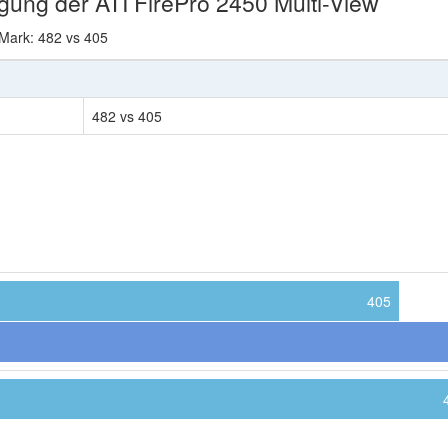
igung der ATI FirePro 2450 Multi-View
Mark: 482 vs 405
482 vs 405
405