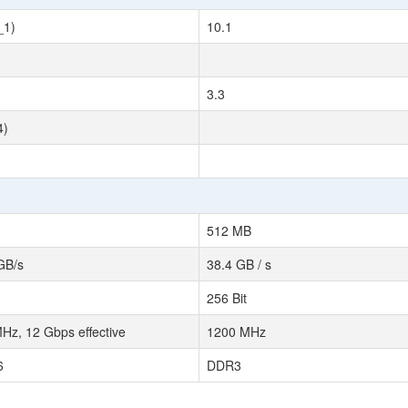
_1)
10.1
3.3
4)
512 MB
GB/s
38.4 GB / s
256 Bit
Hz, 12 Gbps effective
1200 MHz
6
DDR3