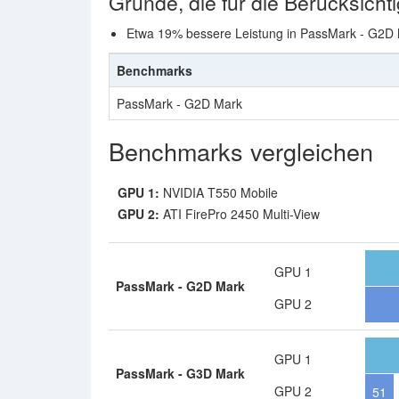
Gründe, die für die Berücksicht
Etwa 19% bessere Leistung in PassMark - G2D 
Benchmarks
PassMark - G2D Mark
Benchmarks vergleichen
GPU 1:
NVIDIA T550 Mobile
GPU 2:
ATI FirePro 2450 Multi-View
GPU 1
PassMark - G2D Mark
GPU 2
GPU 1
PassMark - G3D Mark
GPU 2
51