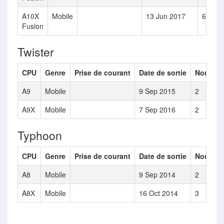
A10X
Mobile
13 Jun 2017
6
Fusion
Twister
CPU
Genre
Prise de courant
Date de sortie
Nombre 
A9
Mobile
9 Sep 2015
2
A9X
Mobile
7 Sep 2016
2
Typhoon
CPU
Genre
Prise de courant
Date de sortie
Nombre 
A8
Mobile
9 Sep 2014
2
A8X
Mobile
16 Oct 2014
3