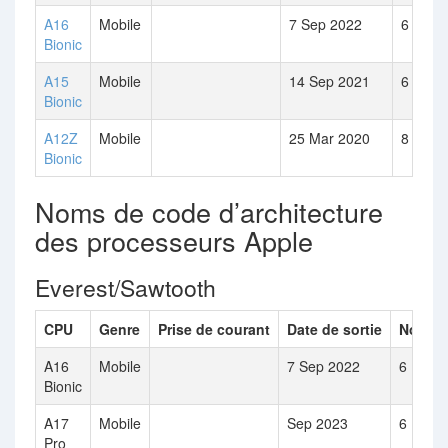
A16
Mobile
7 Sep 2022
6
Bionic
A15
Mobile
14 Sep 2021
6
Bionic
A12Z
Mobile
25 Mar 2020
8
Bionic
Noms de code d’architecture
des processeurs Apple
Everest/Sawtooth
CPU
Genre
Prise de courant
Date de sortie
Nombre
A16
Mobile
7 Sep 2022
6
Bionic
A17
Mobile
Sep 2023
6
Pro