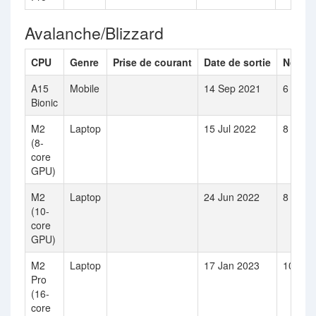
Avalanche/Blizzard
CPU
Genre
Prise de courant
Date de sortie
Nombr
A15
Mobile
14 Sep 2021
6
Bionic
M2
Laptop
15 Jul 2022
8
(8-
core
GPU)
M2
Laptop
24 Jun 2022
8
(10-
core
GPU)
M2
Laptop
17 Jan 2023
10
Pro
(16-
core