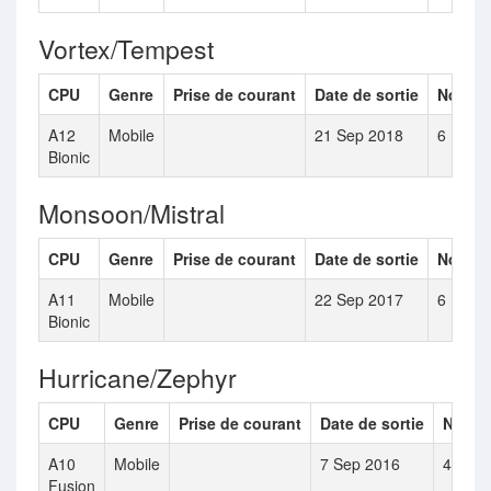
Vortex/Tempest
CPU
Genre
Prise de courant
Date de sortie
Nombre
A12
Mobile
21 Sep 2018
6
Bionic
Monsoon/Mistral
CPU
Genre
Prise de courant
Date de sortie
Nombre
A11
Mobile
22 Sep 2017
6
Bionic
Hurricane/Zephyr
CPU
Genre
Prise de courant
Date de sortie
Nombr
A10
Mobile
7 Sep 2016
4
Fusion