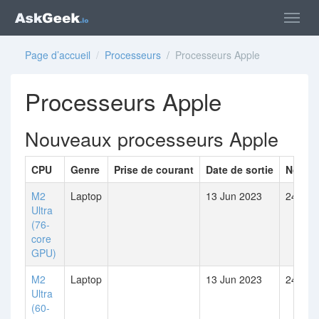
Page d’accueil
/
Processeurs
/ Processeurs Apple
Processeurs Apple
Nouveaux processeurs Apple
CPU
Genre
Prise de courant
Date de sortie
Nombr
M2
Laptop
13 Jun 2023
24
Ultra
(76-
core
GPU)
M2
Laptop
13 Jun 2023
24
Ultra
(60-