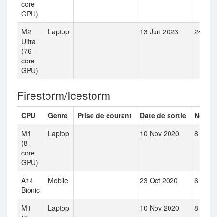
core
GPU)
M2
Laptop
13 Jun 2023
24
Ultra
(76-
core
GPU)
Firestorm/Icestorm
CPU
Genre
Prise de courant
Date de sortie
Nombr
M1
Laptop
10 Nov 2020
8
(8-
core
GPU)
A14
Mobile
23 Oct 2020
6
Bionic
M1
Laptop
10 Nov 2020
8