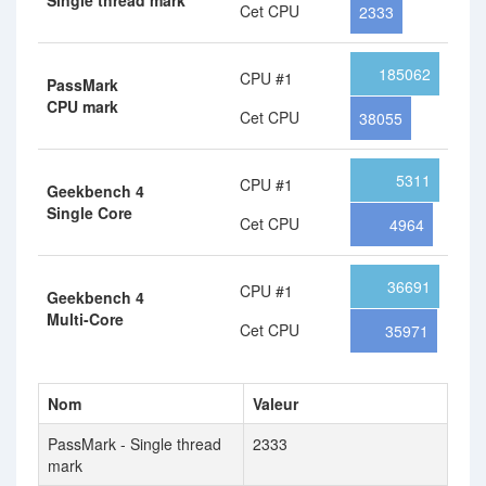
Single thread mark
Cet CPU
2333
185062
CPU #1
PassMark
CPU mark
Cet CPU
38055
5311
CPU #1
Geekbench 4
Single Core
Cet CPU
4964
36691
CPU #1
Geekbench 4
Multi-Core
Cet CPU
35971
Nom
Valeur
PassMark - Single thread
2333
mark