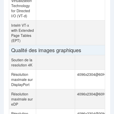
Virtualization
Technology
for Directed
I/O (VT-d)
Intel® VT-x
with Extended
Page Tables
(EPT)
Qualité des images graphiques
Soutien de la
resolution 4K
Résolution
4096x2304@60Hz
maximale sur
DisplayPort
Résolution
4096x2304@60Hz
maximale sur
eDP
Résolution
4096x2304@30Hz