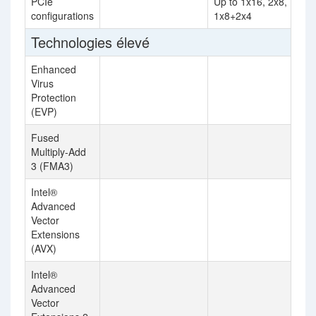
PCIe
Up to 1x16, 2x8,
configurations
1x8+2x4
Technologies élevé
Enhanced
Virus
Protection
(EVP)
Fused
Multiply-Add
3 (FMA3)
Intel®
Advanced
Vector
Extensions
(AVX)
Intel®
Advanced
Vector