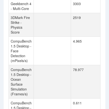
Geekbench 4
3303
- Multi-Core
3DMark Fire
2519
Strike -
Physics
Score
CompuBench
4.965
1.5 Desktop -
Face
Detection
(mPixels/s)
CompuBench
78.977
1.5 Desktop -
Ocean
Surface
Simulation
(Frames/s)
CompuBench
0.611
1.5 Desktop -