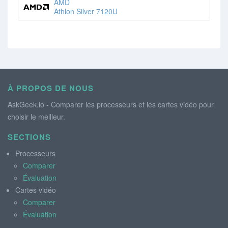
AMD
Athlon Silver 7120U
À PROPOS DE NOUS
AskGeek.io - Comparer les processeurs et les cartes vidéo pour
choisir le meilleur.
SECTIONS
Processeurs
Comparer
Évaluation
Cartes vidéo
Comparer
Évaluation