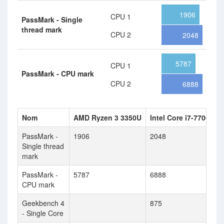
1906
CPU 1
PassMark - Single
thread mark
CPU 2
2048
5787
CPU 1
PassMark - CPU mark
CPU 2
6888
Nom
AMD Ryzen 3 3350U
Intel Core i7-7700HQ
PassMark -
1906
2048
Single thread
mark
PassMark -
5787
6888
CPU mark
Geekbench 4
875
- Single Core