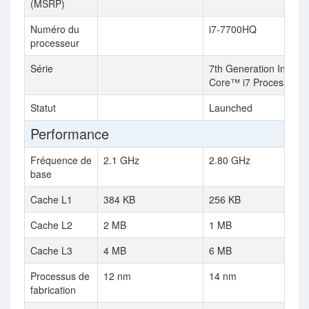
(MSRP)
Numéro du
i7-7700HQ
processeur
Série
7th Generation Intel®
Core™ i7 Processors
Statut
Launched
Performance
Fréquence de
2.1 GHz
2.80 GHz
base
Cache L1
384 KB
256 KB
Cache L2
2 MB
1 MB
Cache L3
4 MB
6 MB
Processus de
12 nm
14 nm
fabrication