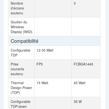
Nombre
3
d’écrans
soutenu
Soutien du
Wireless
Display (WiDi)
Compatibilité
Configurable
12-35 Watt
TDP
Prise
FP5
FCBGA1440
courants
soutenu
Thermal
15 Watt
45 Watt
Design Power
(TDP)
Configurable
35 W
TDP-down