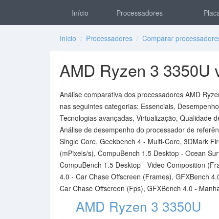
Início
Processadores
Placa
Início
/
Processadores
/
Comparar processadore
AMD Ryzen 3 3350U vs
Análise comparativa dos processadores AMD Ryzen 
nas seguintes categorias: Essenciais, Desempenho, 
Tecnologias avançadas, Virtualização, Qualidade d
Análise de desempenho do processador de referên
Single Core, Geekbench 4 - Multi-Core, 3DMark Fir
(mPixels/s), CompuBench 1.5 Desktop - Ocean Sur
CompuBench 1.5 Desktop - Video Composition (Fr
4.0 - Car Chase Offscreen (Frames), GFXBench 4.
Car Chase Offscreen (Fps), GFXBench 4.0 - Manha
AMD Ryzen 3 3350U