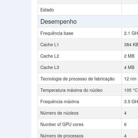
Estado
Desempenho
Frequência base
2.1 GH
Cache L1
384 K
Cache L2
2 MB
Cache L3
4 MB
Tecnologia de processo de fabricação
12 nm
Temperatura máxima do núcleo
105 °C
Frequência máxima
3.5 GH
Número de núcleos
4
Number of GPU cores
6
Número de processos
4