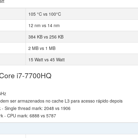
att
105 °C vs 100°C
12 nm vs 14 nm
384 KB vs 256 KB
2 MB vs 1 MB
15 Watt vs 45 Watt
l Core i7-7700HQ
GHz
odem ser armazenados no cache L3 para acesso rápido depois
 Single thread mark: 2048 vs 1906
 - CPU mark: 6888 vs 5787