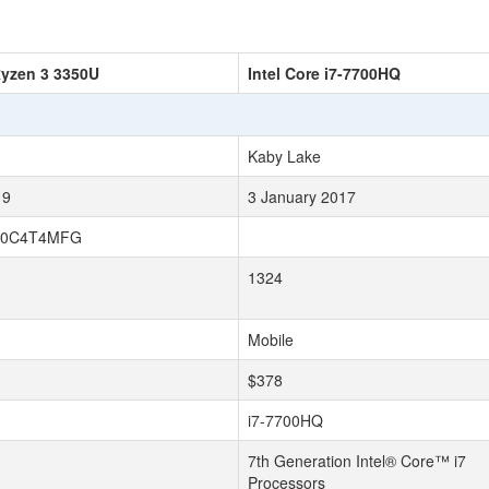
yzen 3 3350U
Intel Core i7-7700HQ
Kaby Lake
19
3 January 2017
00C4T4MFG
1324
Mobile
$378
i7-7700HQ
7th Generation Intel® Core™ i7
Processors