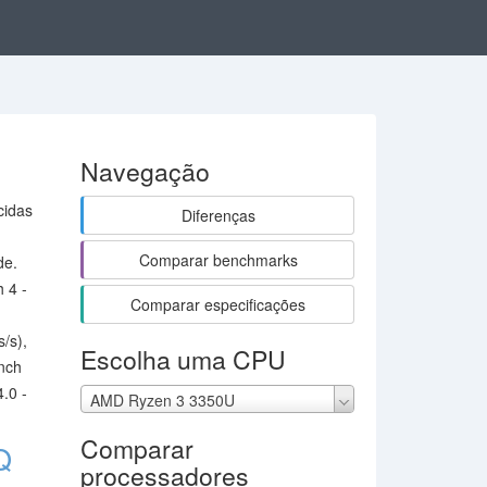
Navegação
cidas
Diferenças
Comparar benchmarks
de.
 4 -
Comparar especificações
/s),
Escolha uma CPU
nch
.0 -
AMD Ryzen 3 3350U
Comparar
Q
processadores