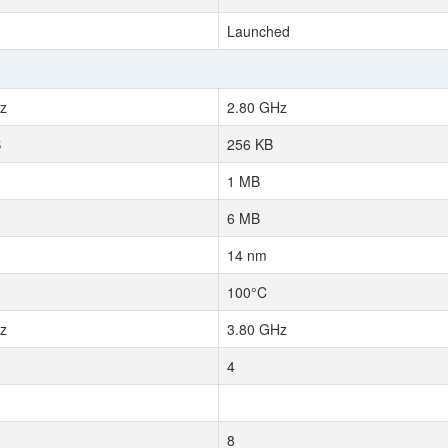
Launched
z
2.80 GHz
B
256 KB
1 MB
6 MB
14 nm
100°C
z
3.80 GHz
4
8