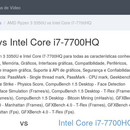
s de Vídeo
s
/ AMD Ryzen 3 3350U vs Intel Core i7-7700HQ
 Intel Core i7-7700HQ
3 3350U e Intel Core i7-7700HQ para todas as características conhe
Memória, Gráficos, Interfaces gráficas, Compatibilidade, Periféricos,
e imagem gráfica, Suporte à API de gráficos, Segurança e Confiabilida
cia: PassMark - Single thread mark, PassMark - CPU mark, Geekbench
e Strike - Physics Score, CompuBench 1.5 Desktop - Face Detection
face Simulation (Frames/s), CompuBench 1.5 Desktop - T-Rex (Frames
ames/s), CompuBench 1.5 Desktop - Bitcoin Mining (mHash/s), GFXBe
0 - Manhattan (Frames), GFXBench 4.0 - T-Rex (Frames), GFXBench 4
ttan (Fps), GFXBench 4.0 - T-Rex (Fps).
vs
Intel Core i7-7700H