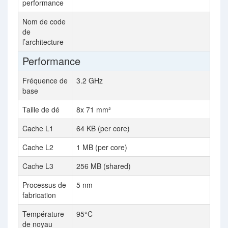
performance
Nom de code
Ze
de
l’architecture
Performance
Fréquence de
3.2 GHz
3.
base
Taille de dé
8x 71 mm²
8x
Cache L1
64 KB (per core)
64
Cache L2
1 MB (per core)
1M
Cache L3
256 MB (shared)
25
Processus de
5 nm
5 
fabrication
Température
95°C
de noyau