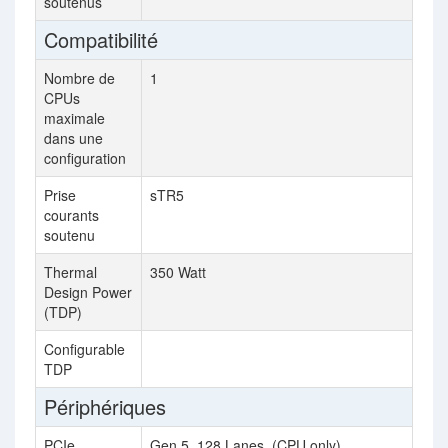
soutenus
ch
Compatibilité
Nombre de
1
2
CPUs
maximale
dans une
configuration
Prise
sTR5
SP
courants
soutenu
Thermal
350 Watt
36
Design Power
(TDP)
Configurable
32
TDP
Périphériques
PCIe
Gen 5, 128 Lanes, (CPU only)
Ge