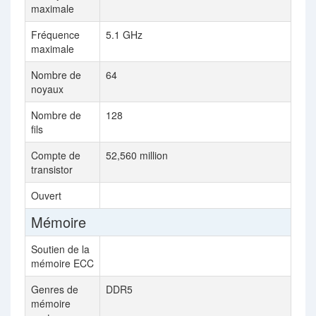
maximale
Fréquence
5.1 GHz
3.
maximale
Nombre de
64
64
noyaux
Nombre de
128
12
fils
Compte de
52,560 million
52,
transistor
Ouvert
Mémoire
Soutien de la
mémoire ECC
Genres de
DDR5
DD
mémoire
MH