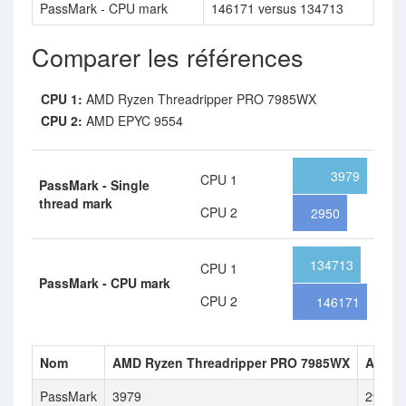
PassMark - CPU mark
146171 versus 134713
Comparer les références
CPU 1:
AMD Ryzen Threadripper PRO 7985WX
CPU 2:
AMD EPYC 9554
3979
CPU 1
PassMark - Single
thread mark
CPU 2
2950
134713
CPU 1
PassMark - CPU mark
CPU 2
146171
Nom
AMD Ryzen Threadripper PRO 7985WX
AMD E
PassMark
3979
2950