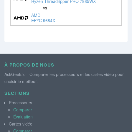
Ryzen Threadripper PRO 7985WX
vs
AMD
EPYC 9684X
À PROPOS DE NOUS
AskGeek.io - Comparer les processeurs et les cartes vidéo pour
choisir le meilleur.
SECTIONS
Processeurs
Comparer
Évaluation
Cartes vidéo
Comparer