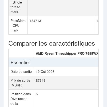
- Single
thread
mark
PassMark
134713
14617
- CPU
mark
Comparer les caractéristiques
AMD Ryzen Threadripper PRO 7985WX
AM
Essentiel
Date de sortie
19 Oct 2023
10
Prix de sortie
$7349
$9
(MSRP)
Position dans
5
9
l’évaluation
de la