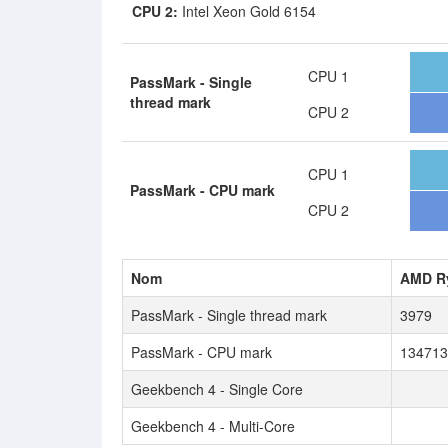
CPU 2:
Intel Xeon Gold 6154
CPU 1
PassMark - Single
thread mark
CPU 2
CPU 1
PassMark - CPU mark
CPU 2
Nom
AMD Ry
PassMark - Single thread mark
3979
PassMark - CPU mark
134713
Geekbench 4 - Single Core
Geekbench 4 - Multi-Core