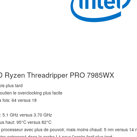
AMD Ryzen Threadripper PRO 7985WX
is plus tard
outien le overclocking plus facile
a fois: 64 versus 18
e: 5.1 GHz versus 3.70 GHz
us haut: 95°C versus 82°C
n processeur avec plus de pouvoir, mais moins chaud: 5 nm versus 14
être entreposé dans la cache L1 pour l’accès facil plus tard