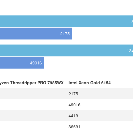
2175
13
49016
zen Threadripper PRO 7985WX
Intel Xeon Gold 6154
2175
49016
4419
36691