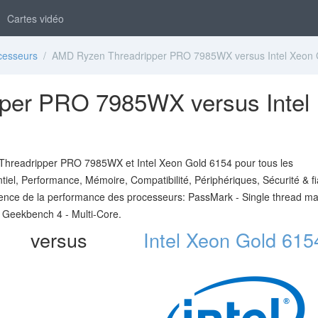
Cartes vidéo
cesseurs
/ AMD Ryzen Threadripper PRO 7985WX versus Intel Xeon 
per PRO 7985WX versus Intel
hreadripper PRO 7985WX et Intel Xeon Gold 6154 pour tous les
tiel, Performance, Mémoire, Compatibilité, Périphériques, Sécurité & fia
érence de la performance des processeurs: PassMark - Single thread ma
 Geekbench 4 - Multi-Core.
versus
Intel Xeon Gold 615