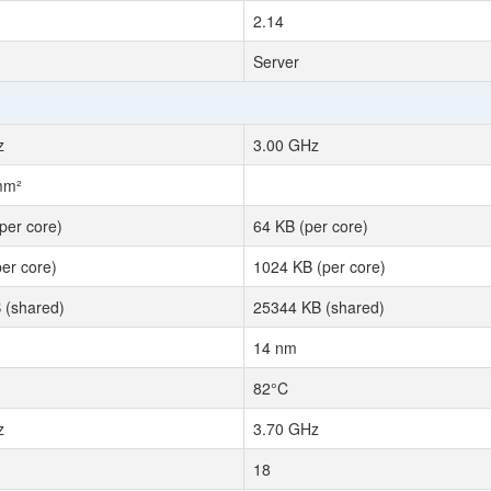
2.14
Server
z
3.00 GHz
mm²
per core)
64 KB (per core)
er core)
1024 KB (per core)
 (shared)
25344 KB (shared)
14 nm
82°C
z
3.70 GHz
18