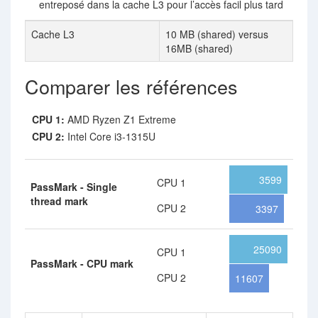
entreposé dans la cache L3 pour l’accès facil plus tard
Cache L3
10 MB (shared) versus
16MB (shared)
Comparer les références
CPU 1:
AMD Ryzen Z1 Extreme
CPU 2:
Intel Core i3-1315U
3599
CPU 1
PassMark - Single
thread mark
CPU 2
3397
25090
CPU 1
PassMark - CPU mark
CPU 2
11607