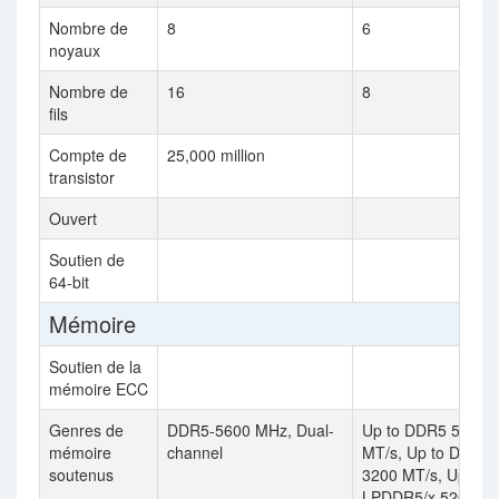
Nombre de
8
6
noyaux
Nombre de
16
8
fils
Compte de
25,000 million
transistor
Ouvert
Soutien de
64-bit
Mémoire
Soutien de la
mémoire ECC
Genres de
DDR5-5600 MHz, Dual-
Up to DDR5 5200
mémoire
channel
MT/s, Up to DDR4
soutenus
3200 MT/s, Up to
LPDDR5/x 5200