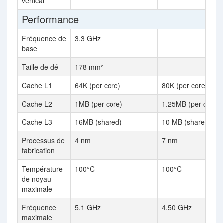
vertical
Performance
Fréquence de
3.3 GHz
base
Taille de dé
178 mm²
Cache L1
64K (per core)
80K (per core)
Cache L2
1MB (per core)
1.25MB (per core)
Cache L3
16MB (shared)
10 MB (shared)
Processus de
4 nm
7 nm
fabrication
Température
100°C
100°C
de noyau
maximale
Fréquence
5.1 GHz
4.50 GHz
maximale