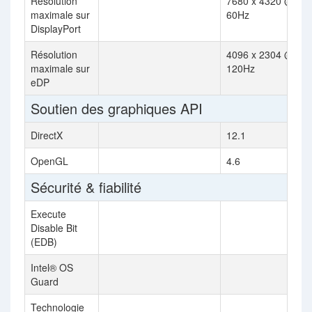
Résolution
7680 x 4320 @
maximale sur
60Hz
DisplayPort
Résolution
4096 x 2304 @
maximale sur
120Hz
eDP
Soutien des graphiques API
DirectX
12.1
OpenGL
4.6
Sécurité & fiabilité
Execute
Disable Bit
(EDB)
Intel® OS
Guard
Technologie