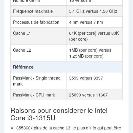
Nombre de fils
16 versus 8
Fréquence maximale
5.1 GHz versus 4.50 GHz
Processus de fabrication
4 nm versus 7 nm
Cache L1
64K (per core) versus 80K
(per core)
Cache L2
1MB (per core) versus
1.25MB (per core)
Référence
PassMark - Single thread
3599 versus 3397
mark
PassMark - CPU mark
25090 versus 11607
Raisons pour considerer le Intel
Core i3-1315U
655360x plus de la cache L3, le plus d’info qui peut être