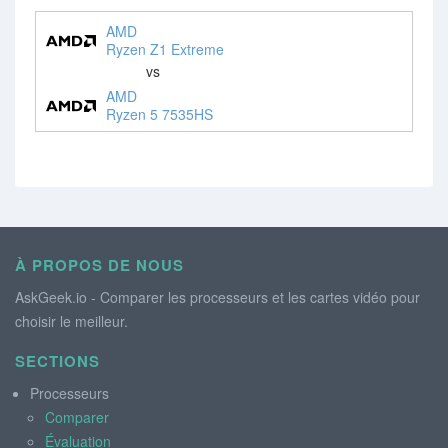
AMD
Ryzen Z1 Extreme
vs
AMD
Ryzen 5 7535HS
À PROPOS DE NOUS
AskGeek.io - Comparer les processeurs et les cartes vidéo pour
choisir le meilleur.
SECTIONS
Processeurs
Comparer
Évaluation