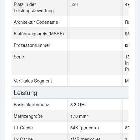
Platz in der
523
496
Leistungsbewertung
Architektur Codename
Raptor
Einführungspreis (MSRP)
$309
Prozessornummer
i3-131
Serie
13th G
Intel Co
Proces
Vertikales Segment
Mobile
Leistung
Basistaktfrequenz
3.3 GHz
Matrizengröße
178 mm²
L1 Cache
64K (per core)
80K (pe
L2 Cache
1MB (per core)
1.25MB 