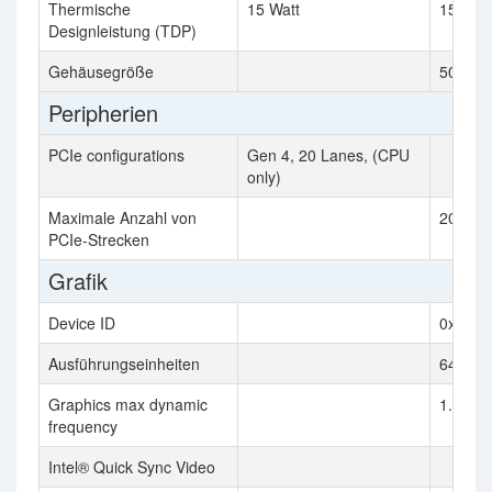
Thermische
15 Watt
15 Watt
Designleistung (TDP)
Gehäusegröße
50mm 
Peripherien
PCIe configurations
Gen 4, 20 Lanes, (CPU
only)
Maximale Anzahl von
20
PCIe-Strecken
Grafik
Device ID
0xA7A
Ausführungseinheiten
64
Graphics max dynamic
1.25 G
frequency
Intel® Quick Sync Video