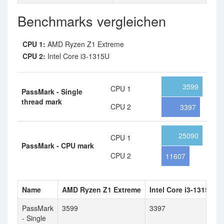
Benchmarks vergleichen
CPU 1:
AMD Ryzen Z1 Extreme
CPU 2:
Intel Core i3-1315U
3599
CPU 1
PassMark - Single
thread mark
CPU 2
3397
25090
CPU 1
PassMark - CPU mark
CPU 2
11607
Name
AMD Ryzen Z1 Extreme
Intel Core i3-1315U
PassMark
3599
3397
- Single