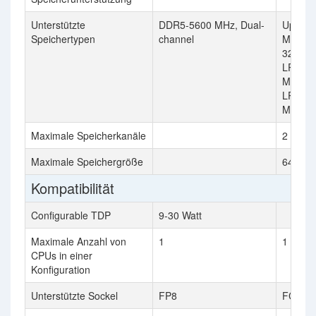
Unterstützte
DDR5-5600 MHz, Dual-
Up to 
Speichertypen
channel
MT/s, 
3200 M
LPDDR5
MT/s, U
LPDDR
MT/s
Maximale Speicherkanäle
2
Maximale Speichergröße
64 GB
Kompatibilität
Configurable TDP
9-30 Watt
Maximale Anzahl von
1
1
CPUs in einer
Konfiguration
Unterstützte Sockel
FP8
FCBGA