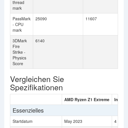
thread
mark
PassMark
25090
11607
- CPU
mark
3DMark
6140
Fire
Strike -
Physics
Score
Vergleichen Sie
Spezifikationen
AMD Ryzen Z1 Extreme
Intel C
Essenzielles
Startdatum
May 2023
4 Jan 