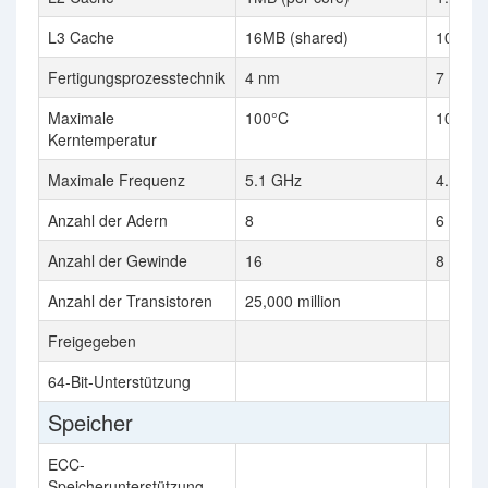
L3 Cache
16MB (shared)
10 MB 
Fertigungsprozesstechnik
4 nm
7 nm
Maximale
100°C
100°C
Kerntemperatur
Maximale Frequenz
5.1 GHz
4.50 G
Anzahl der Adern
8
6
Anzahl der Gewinde
16
8
Anzahl der Transistoren
25,000 million
Freigegeben
64-Bit-Unterstützung
Speicher
ECC-
Speicherunterstützung