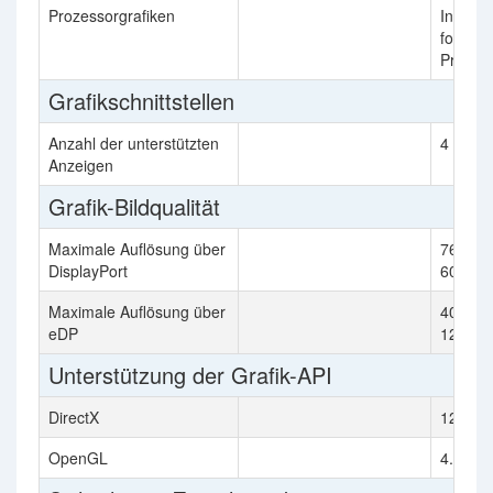
Prozessorgrafiken
Intel U
for 13t
Proces
Grafikschnittstellen
Anzahl der unterstützten
4
Anzeigen
Grafik-Bildqualität
Maximale Auflösung über
7680 x
DisplayPort
60Hz
Maximale Auflösung über
4096 x
eDP
120Hz
Unterstützung der Grafik-API
DirectX
12.1
OpenGL
4.6