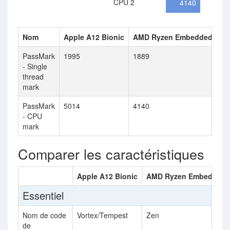
CPU 2
4140
Nom
Apple A12 Bionic
AMD Ryzen Embedded R16
PassMark
1995
1889
- Single
thread
mark
PassMark
5014
4140
- CPU
mark
Comparer les caractéristiques
Apple A12 Bionic
AMD Ryzen Embedded 
Essentiel
Nom de code
Vortex/Tempest
Zen
de