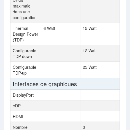
CPUs
maximale
dans une
configuration
Thermal
6 Watt
15 Watt
Design Power
(TDP)
Configurable
12 Watt
TDP-down
Configurable
25 Watt
TDP-up
Interfaces de graphiques
DisplayPort
eDP
HDMI
Nombre
3