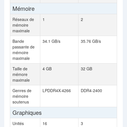
Mémoire
Réseaux de
1
2
mémoire
maximale
Bande
34.1 GB/s
35.76 GB/s
passante de
mémoire
maximale
Taille de
4 GB
32 GB
mémore
maximale
Genres de
LPDDR4X-4266
DDR4-2400
mémoire
soutenus
Graphiques
Unités
16
3