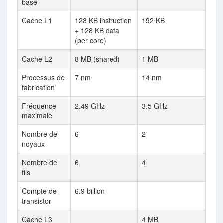
base
Cache L1
128 KB instruction
192 KB
+ 128 KB data
(per core)
Cache L2
8 MB (shared)
1 MB
Processus de
7 nm
14 nm
fabrication
Fréquence
2.49 GHz
3.5 GHz
maximale
Nombre de
6
2
noyaux
Nombre de
6
4
fils
Compte de
6.9 billion
transistor
Cache L3
4 MB