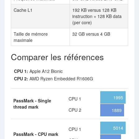
Cache L1
192 KB versus 128 KB
instruction + 128 KB data
(per core)
Taille de mémore
32 GB versus 4 GB
maximale
Comparer les références
CPU 1:
Apple A12 Bionic
CPU 2:
AMD Ryzen Embedded R1606G
1995
CPU 1
PassMark - Single
thread mark
CPU 2
1889
5014
CPU 1
PassMark - CPU mark