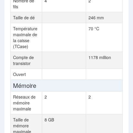
Nombre de
4
2
fils
Taille de dé
246 mm
Température
70 °C
maximale de
la caisse
(TCase)
Compte de
1178 million
transistor
Ouvert
Mémoire
Réseaux de
2
2
mémoire
maximale
Taille de
8 GB
mémore
maximale