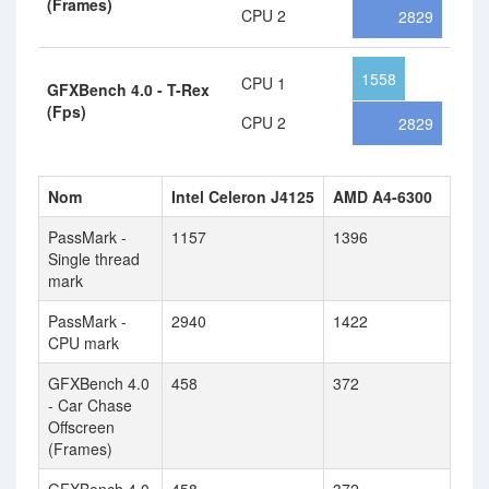
(Frames)
CPU 2
2829
1558
CPU 1
GFXBench 4.0 - T-Rex
(Fps)
CPU 2
2829
Nom
Intel Celeron J4125
AMD A4-6300
PassMark -
1157
1396
Single thread
mark
PassMark -
2940
1422
CPU mark
GFXBench 4.0
458
372
- Car Chase
Offscreen
(Frames)