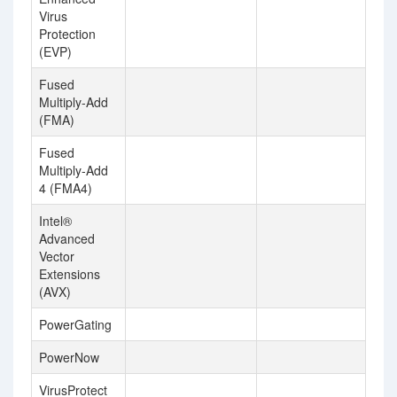
Virus
Protection
(EVP)
Fused
Multiply-Add
(FMA)
Fused
Multiply-Add
4 (FMA4)
Intel®
Advanced
Vector
Extensions
(AVX)
PowerGating
PowerNow
VirusProtect