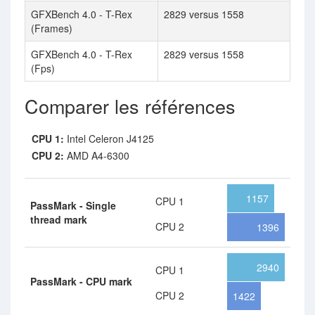
GFXBench 4.0 - T-Rex
2829 versus 1558
(Frames)
GFXBench 4.0 - T-Rex
2829 versus 1558
(Fps)
Comparer les références
CPU 1:
Intel Celeron J4125
CPU 2:
AMD A4-6300
1157
CPU 1
PassMark - Single
thread mark
CPU 2
1396
2940
CPU 1
PassMark - CPU mark
CPU 2
1422