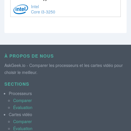
Intel
Core i3-3250
À PROPOS DE NOUS
AskGeek.io - Comparer les processeurs et les cartes vidéo pour
choisir le meilleur.
SECTIONS
Processeurs
Comparer
Évaluation
Cartes vidéo
Comparer
Évaluation