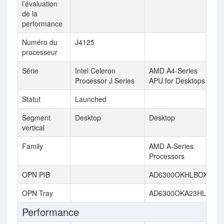
l’évaluation
de la
performance
Numéro du
J4125
processeur
Série
Intel Celeron
AMD A4-Series
Processor J Series
APU for Desktops
Statut
Launched
Segment
Desktop
Desktop
vertical
Family
AMD A-Series
Processors
OPN PIB
AD6300OKHLBOX
OPN Tray
AD6300OKA23HL
Performance