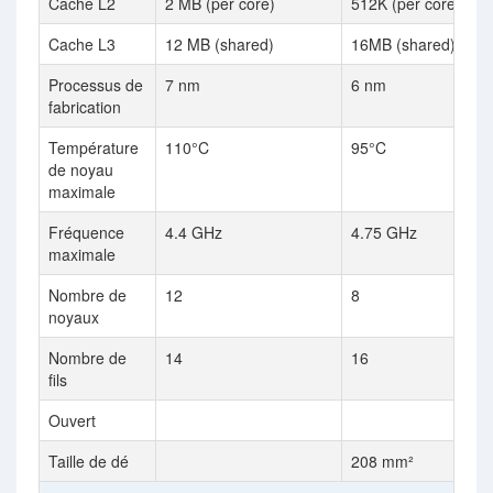
Cache L2
2 MB (per core)
512K (per core)
Cache L3
12 MB (shared)
16MB (shared)
Processus de
7 nm
6 nm
fabrication
Température
110°C
95°C
de noyau
maximale
Fréquence
4.4 GHz
4.75 GHz
maximale
Nombre de
12
8
noyaux
Nombre de
14
16
fils
Ouvert
Taille de dé
208 mm²