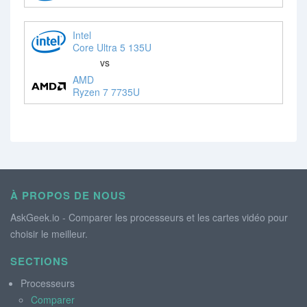
Intel
Core Ultra 5 135U
vs
AMD
Ryzen 7 7735U
À PROPOS DE NOUS
AskGeek.io - Comparer les processeurs et les cartes vidéo pour
choisir le meilleur.
SECTIONS
Processeurs
Comparer