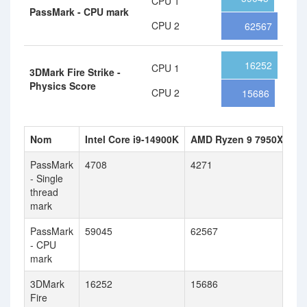
CPU 1
PassMark - CPU mark
CPU 2
62567
16252
CPU 1
3DMark Fire Strike -
Physics Score
CPU 2
15686
Nom
Intel Core i9-14900K
AMD Ryzen 9 7950X
PassMark
4708
4271
- Single
thread
mark
PassMark
59045
62567
- CPU
mark
3DMark
16252
15686
Fire