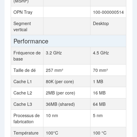
(MSRP)
OPN Tray
100-000000514
Segment
Desktop
vertical
Performance
Fréquence de
3.2 GHz
4.5 GHz
base
Taille de dé
257 mm²
70 mm²
Cache L1
80K (per core)
1 MB
Cache L2
2MB (per core)
16 MB
Cache L3
36MB (shared)
64 MB
Processus de
10 nm
5 nm
fabrication
Température
100°C
100 °C