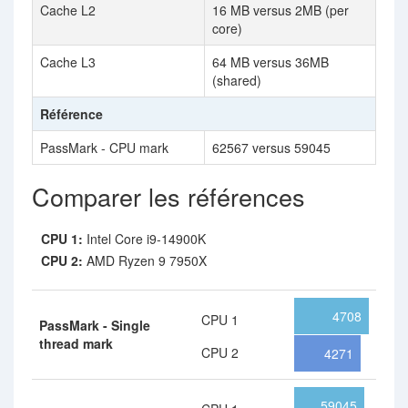
Cache L2
16 MB versus 2MB (per
core)
Cache L3
64 MB versus 36MB
(shared)
Référence
PassMark - CPU mark
62567 versus 59045
Comparer les références
CPU 1:
Intel Core i9-14900K
CPU 2:
AMD Ryzen 9 7950X
4708
CPU 1
PassMark - Single
thread mark
CPU 2
4271
59045