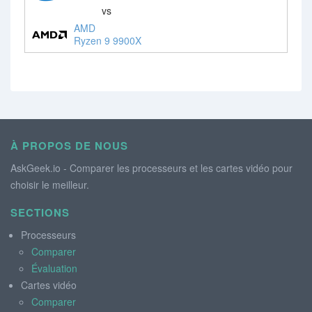
vs
AMD
Ryzen 9 9900X
À PROPOS DE NOUS
AskGeek.io - Comparer les processeurs et les cartes vidéo pour
choisir le meilleur.
SECTIONS
Processeurs
Comparer
Évaluation
Cartes vidéo
Comparer