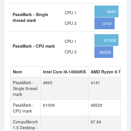
4843
CPU 1
PassMark - Single
thread mark
CPU 2
4141
61009
CPU 1
PassMark - CPU mark
CPU 2
48529
Nom
Intel Core i9-14900KS
AMD Ryzen 9 7900
PassMark -
4843
4141
Single thread
mark
PassMark -
61009
48529
CPU mark
CompuBench
97.64
1.5 Desktop -