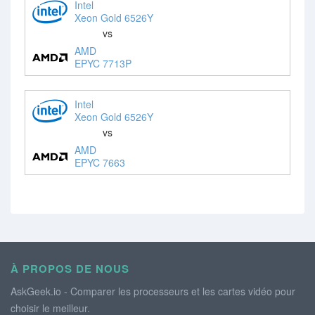
Intel
Xeon Gold 6526Y
vs
AMD
EPYC 7713P
Intel
Xeon Gold 6526Y
vs
AMD
EPYC 7663
À PROPOS DE NOUS
AskGeek.io - Comparer les processeurs et les cartes vidéo pour
choisir le meilleur.