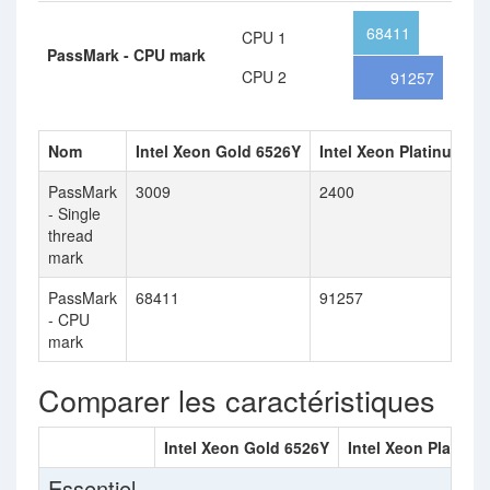
68411
CPU 1
PassMark - CPU mark
CPU 2
91257
Nom
Intel Xeon Gold 6526Y
Intel Xeon Platinum 83
PassMark
3009
2400
- Single
thread
mark
PassMark
68411
91257
- CPU
mark
Comparer les caractéristiques
Intel Xeon Gold 6526Y
Intel Xeon Platinu
Essentiel