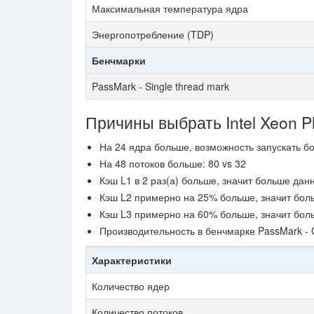
Максимальная температура ядра
Энергопотребление (TDP)
Бенчмарки
PassMark - Single thread mark
Причины выбрать Intel Xeon P
На 24 ядра больше, возможность запускать б
На 48 потоков больше: 80 vs 32
Кэш L1 в 2 раз(а) больше, значит больше дан
Кэш L2 примерно на 25% больше, значит бол
Кэш L3 примерно на 60% больше, значит бол
Производительность в бенчмарке PassMark -
Характеристики
Количество ядер
Количество потоков