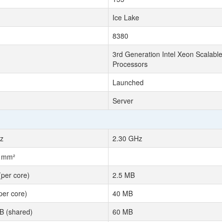
Ice Lake
8380
3rd Generation Intel Xeon Scalabl
Processors
Launched
Server
z
2.30 GHz
3 mm²
(per core)
2.5 MB
per core)
40 MB
B (shared)
60 MB