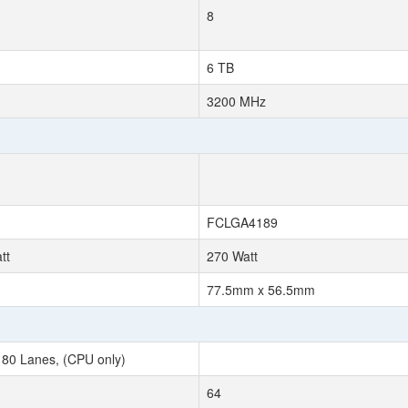
8
6 TB
3200 MHz
FCLGA4189
tt
270 Watt
77.5mm x 56.5mm
 80 Lanes, (CPU only)
64