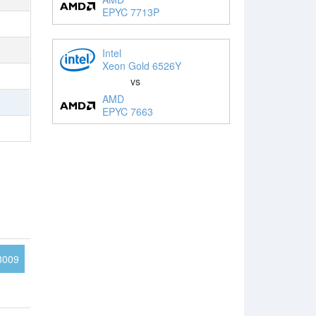
EPYC 7713P
Intel
Xeon Gold 6526Y
vs
AMD
EPYC 7663
3009