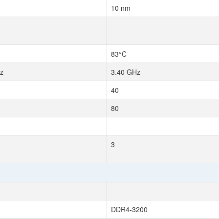
10 nm
83°C
z
3.40 GHz
40
80
3
DDR4-3200