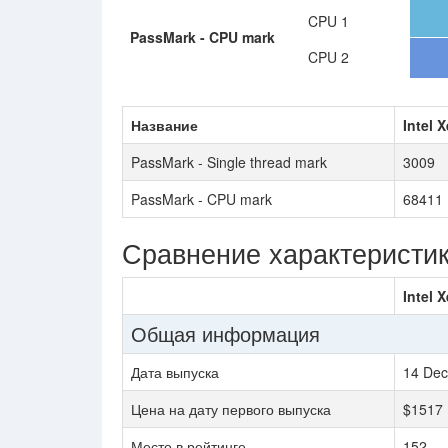
CPU 1
PassMark - CPU mark
CPU 2
Название
Intel 
PassMark - Single thread mark
3009
PassMark - CPU mark
68411
Сравнение характеристи
Intel 
Общая информация
Дата выпуска
14 Dec
Цена на дату первого выпуска
$1517
Место в рейтинге
152