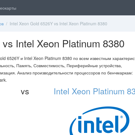
еокарты
ов
/ Intel Xeon Gold 6526Y vs Intel Xeon Platinum 8380
 vs Intel Xeon Platinum 8380
ld 6526Y и Intel Xeon Platinum 8380 по всем известным характери
ьность, Память, Совместимость, Периферийные устройства,
лизация. Анализ производительности процессоров по бенчмаркам:
ark.
vs
Intel Xeon Platinum 8