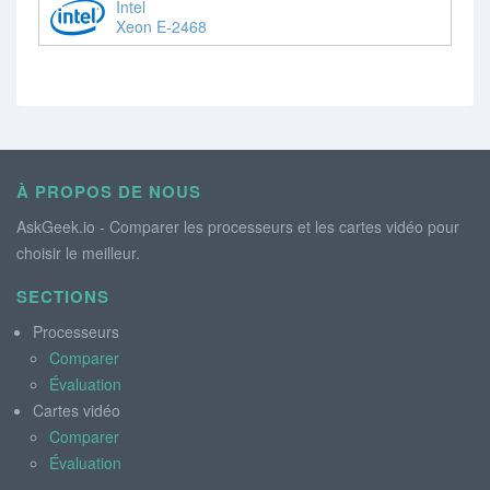
Intel
Xeon E-2468
À PROPOS DE NOUS
AskGeek.io - Comparer les processeurs et les cartes vidéo pour
choisir le meilleur.
SECTIONS
Processeurs
Comparer
Évaluation
Cartes vidéo
Comparer
Évaluation