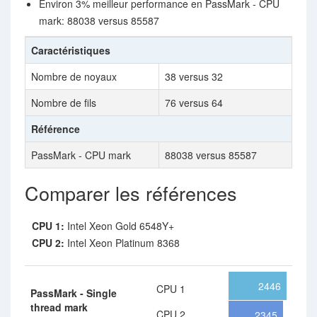
Environ 3% meilleur performance en PassMark - CPU
mark: 88038 versus 85587
Caractéristiques
Nombre de noyaux
38 versus 32
Nombre de fils
76 versus 64
Référence
PassMark - CPU mark
88038 versus 85587
Comparer les références
CPU 1:
Intel Xeon Gold 6548Y+
CPU 2:
Intel Xeon Platinum 8368
2446
CPU 1
PassMark - Single
thread mark
CPU 2
2345