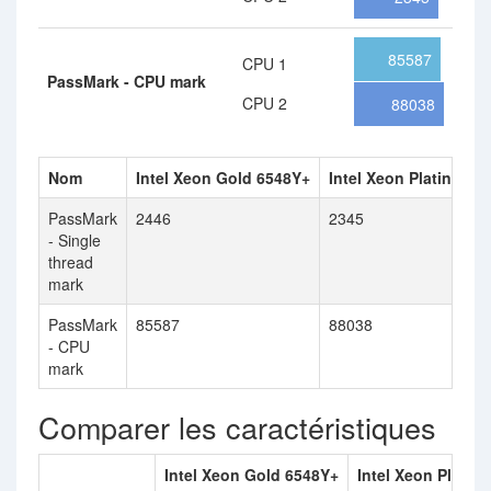
85587
CPU 1
PassMark - CPU mark
CPU 2
88038
Nom
Intel Xeon Gold 6548Y+
Intel Xeon Platinum 8
PassMark
2446
2345
- Single
thread
mark
PassMark
85587
88038
- CPU
mark
Comparer les caractéristiques
Intel Xeon Gold 6548Y+
Intel Xeon Platin