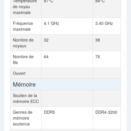
Température
97°C
84°C
de noyau
maximale
Fréquence
4.1 GHz
3.40 GHz
maximale
Nombre de
32
38
noyaux
Nombre de
64
76
fils
Ouvert
Mémoire
Soutien de la
mémoire ECC
Genres de
DDR5
DDR4-3200
mémoire
soutenus